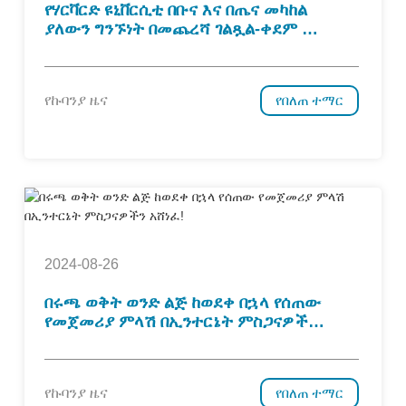
የሃርቫርድ ዩኒቨርሲቲ በቡና እና በጤና መካከል
ያለውን ግንኙነት በመጨረሻ ገልጿል-ቀደም ሲል
ባለማወቅ ጸጸት!
የኩባንያ ዜና
የበለጠ ተማር
2024-08-26
በሩጫ ወቅት ወንድ ልጅ ከወደቀ በኋላ የሰጠው
የመጀመሪያ ምላሽ በኢንተርኔት ምስጋናዎችን
አሸነፈ!
የኩባንያ ዜና
የበለጠ ተማር