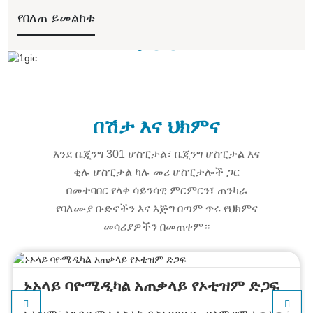
የበለጠ ይመልከቱ
በሽታ እና ህክምና
እንደ ቤጂንግ 301 ሆስፒታል፣ ቤጂንግ ሆስፒታል እና
ቂሉ ሆስፒታል ካሉ መሪ ሆስፒታሎች ጋር
በመተባበር የላቀ ሳይንሳዊ ምርምርን፣ ጠንካራ
የባለሙያ ቡድኖችን እና እጅግ በጣም ጥሩ የህክምና
መሳሪያዎችን በመጠቀም።
ኑኦላይ ባዮሜዲካል አጠቃላይ የኦቲዝም ድጋፍ