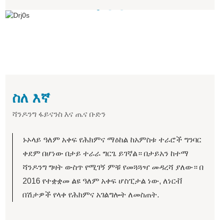
ስለ እኛ
ሻንዶንግ ፋይናንስ እና ጤና ቡድን
ኑኦላይ ዓለም አቀፍ የሕክምና ማዕከል ከአምስቱ ተራሮች ግንባር
ቀደም በሆነው በታይ ተራራ ግርጌ ይገኛል። በታይአን ከተማ
ሻንዶንግ ግዛት ውስጥ የሚገኝ ምቹ የመጓጓዣ መዳረሻ ያለው። በ
2016 የተቋቋመ ልዩ ዓለም አቀፍ ሆስፒታል ነው, ለነርቭ
በሽታዎች የላቀ የሕክምና አገልግሎት ለመስጠት.