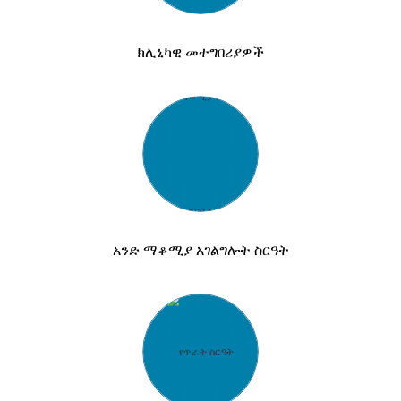
ክሊኒካዊ መተግበሪያዎች
አንድ ማቆሚያ አገልግሎት ስርዓት