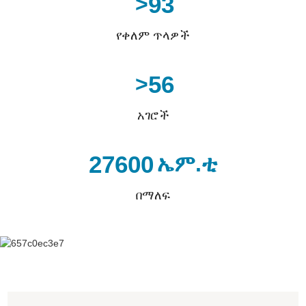
93
>
የቀለም ጥላዎች
56
>
አገሮች
27600
ኤም.ቲ
በማለፍ