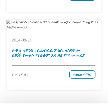
2024-08-26
ታዋቂ ሳይንስ | ሴሬብራል ፓልሲ ላለባቸው
ልጆች የመልሶ ማቋቋም እና ሕክምና መመሪያ
የኩባንያ ዜና
የበለጠ ተማር