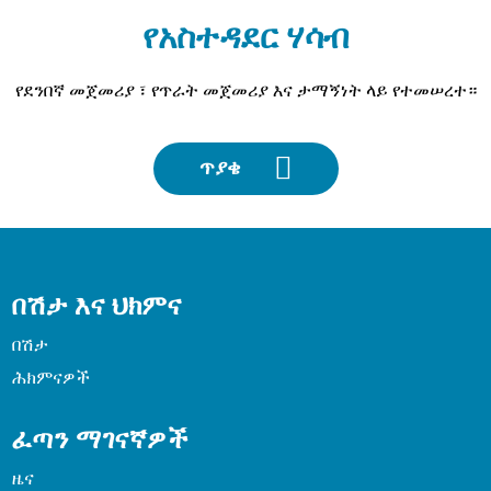
የአስተዳደር ሃሳብ
የደንበኛ መጀመሪያ ፣ የጥራት መጀመሪያ እና ታማኝነት ላይ የተመሠረተ።
ጥያቄ
በሽታ እና ህክምና
በሽታ
ሕክምናዎች
ፈጣን ማገናኛዎች
ዜና