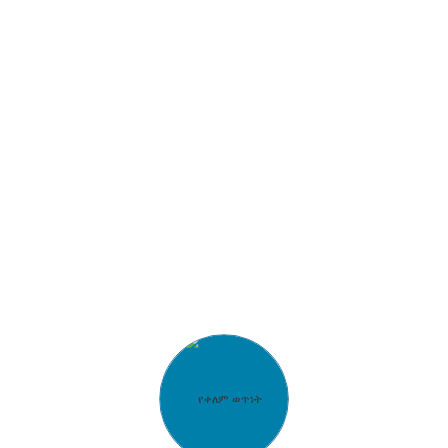
ከሻንዶንግ ፋይናንስ እና ጤና ቡድን ጋር የተቆራኘው ኑኦላይ
ኢንተርናሽናል ሜዲካል ሴንተር እንደ ቤጂንግ 301 ሆስፒታል፣
ቤጂንግ ሆስፒታል፣ ቂሉ ሆስፒታል፣ የላቀ ሳይንሳዊ ምርምርን
በመጠቀም፣ ጠንካራ የባለሙያዎች ቡድን እና እጅግ በጣም ጥሩ
የህክምና መሳሪያዎች ካሉ ሆስፒታሎች ጋር አጋርነት አለው።