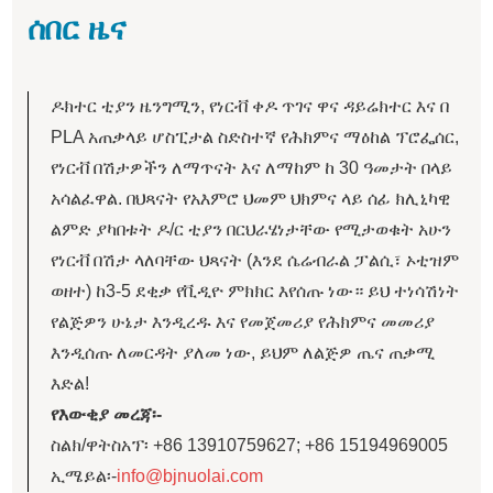
ሰበር ዜና
ዶክተር ቲያን ዜንግሚን, የነርቭ ቀዶ ጥገና ዋና ዳይሬክተር እና በ
PLA አጠቃላይ ሆስፒታል ስድስተኛ የሕክምና ማዕከል ፕሮፌሰር,
የነርቭ በሽታዎችን ለማጥናት እና ለማከም ከ 30 ዓመታት በላይ
አሳልፈዋል. በህጻናት የአእምሮ ህመም ህክምና ላይ ሰፊ ክሊኒካዊ
ልምድ ያካበቱት ዶ/ር ቲያን በርህራሄነታቸው የሚታወቁት አሁን
የነርቭ በሽታ ላለባቸው ህጻናት (እንደ ሴሬብራል ፓልሲ፣ ኦቲዝም
ወዘተ) ከ3-5 ደቂቃ የቪዲዮ ምክክር እየሰጡ ነው። ይህ ተነሳሽነት
የልጅዎን ሁኔታ እንዲረዱ እና የመጀመሪያ የሕክምና መመሪያ
እንዲሰጡ ለመርዳት ያለመ ነው, ይህም ለልጅዎ ጤና ጠቃሚ
እድል!
የእውቂያ መረጃ፡-
ስልክ/ዋትስአፕ፡ +86 13910759627; +86 15194969005
ኢሜይል፡-
info@bjnuolai.com