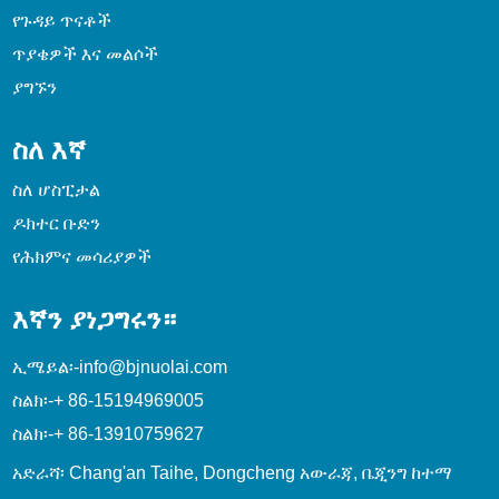
የጉዳይ ጥናቶች
ጥያቄዎች እና መልሶች
ያግኙን
ስለ እኛ
ስለ ሆስፒታል
ዶክተር ቡድን
የሕክምና መሳሪያዎች
እኛን ያነጋግሩን።
ኢሜይል፡-
info@bjnuolai.com
ስልክ፡-
+ 86-15194969005
ስልክ፡-
+ 86-13910759627
አድራሻ፡ Chang'an Taihe, Dongcheng አውራጃ, ቤጂንግ ከተማ