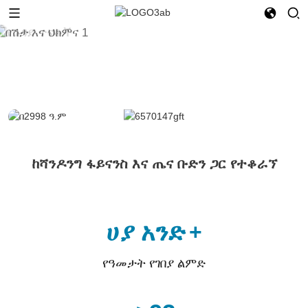
ከሻንዶንግ ፋይናንስ እና ጤና ቡድን ጋር የተቆራኘ
ሀያ አንድ
+
የዓመታት የገበያ ልምድ