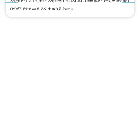
ኦቲዝም፣ እንዲሁም ኦቲስቲክ ዲስኦርደር በመባልም የሚታወቀው፣
በጣም የተለመደ እና ተወካይ ነው።
ለምን
ምረጡን
ጠንክረህ ጠንክረህ ከዘመን ጋር ተጓዝ