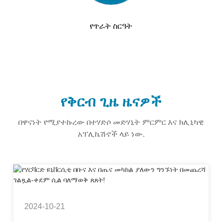
የጥራት ስርዓት
የቅርብ ጊዜ ዜናዎች
በዋናነት የሚያተኩረው በተሃድሶ መድሃኒት ምርምር እና ክሊኒካዊ
አፕሊኬሽኖች ላይ ነው.
2024-10-21