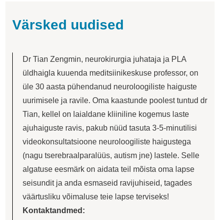
Värsked uudised
Dr Tian Zengmin, neurokirurgia juhataja ja PLA
üldhaigla kuuenda meditsiinikeskuse professor, on
üle 30 aasta pühendanud neuroloogiliste haiguste
uurimisele ja ravile. Oma kaastunde poolest tuntud dr
Tian, ​​kellel on laialdane kliiniline kogemus laste
ajuhaiguste ravis, pakub nüüd tasuta 3-5-minutilisi
videokonsultatsioone neuroloogiliste haigustega
(nagu tserebraalparalüüs, autism jne) lastele. Selle
algatuse eesmärk on aidata teil mõista oma lapse
seisundit ja anda esmaseid ravijuhiseid, tagades
väärtusliku võimaluse teie lapse terviseks!
Kontaktandmed: