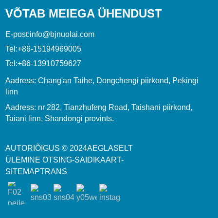
VÕTAB MEIEGA ÜHENDUST
E-post:
info@bjnuolai.com
Tel:
+86-15194969005
Tel:
+86-13910759627
Aadress: Chang'an Taihe, Dongchengi piirkond, Pekingi
linn
Aadress: nr 282, Tianzhufeng Road, Taishani piirkond,
Taiani linn, Shandongi provints.
AUTORIÕIGUS © 2024
AEGLASELT
ÜLEMINE OTSING
-
SAIDIKAART
-
SITEMAPTRANS