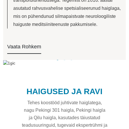
transpordiühendusega. Tegemist on 2016. aastal
asutatud rahvusvahelise spetsialiseerunud haiglaga,
mis on pühendunud silmapaistvate neuroloogiliste
haiguste meditsiiniteenuste pakkumisele.
Vaata Rohkem
HAIGUSED JA RAVI
Tehes koostööd juhtivate haiglatega,
nagu Pekingi 301 haigla, Pekingi haigla
ja Qilu haigla, kasutades täiustatud
teadusuuringuid, tugevaid ekspertrühmi ja