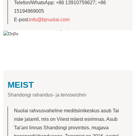
Telefon/WhatsApp: +86 13910759627; +86
15194969005
E-post:
info@bjnuolai.com
MEIST
Shandongi rahandus- ja terviserühm
Nuolai rahvusvaheline meditsiinikeskus asub Tai
mäe jalamil, mis on Viiest mäest esirinnas. Asub
Tai'ani linnas Shandongi provintsis, mugava