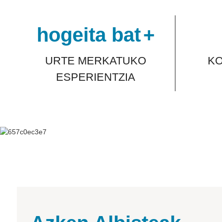
hogeita bat
+
URTE MERKATUKO
K
ESPERIENTZIA