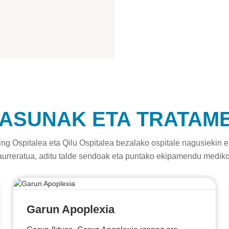
TASUNAK ETA TRATAM
ing Ospitalea eta Qilu Ospitalea bezalako ospitale nagusiekin e
 aurreratua, aditu talde sendoak eta puntako ekipamendu mediko
Garun Apoplexia