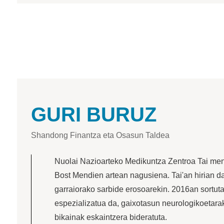
GURI BURUZ
Shandong Finantza eta Osasun Taldea
Nuolai Nazioarteko Medikuntza Zentroa Tai me
Bost Mendien artean nagusiena. Tai'an hirian d
garraiorako sarbide erosoarekin. 2016an sortuta
espezializatua da, gaixotasun neurologikoetara
bikainak eskaintzera bideratuta.