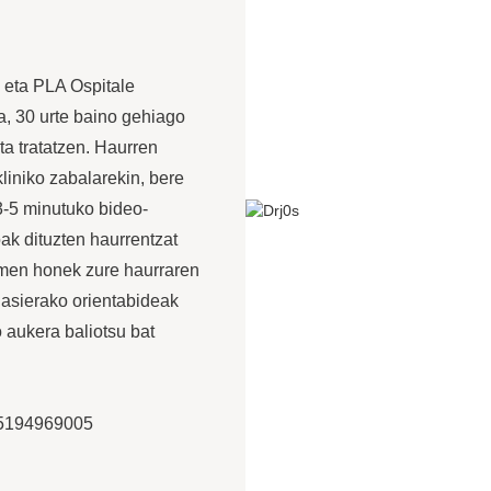
 eta PLA Ospitale
, 30 urte baino gehiago
a tratatzen. Haurren
liniko zabalarekin, bere
3-5 minutuko bideo-
ak dituzten haurrentzat
kimen honek zure haurraren
hasierako orientabideak
 aukera baliotsu bat
15194969005