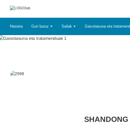
Hasiera
Guri buruz
Sailak
Gaixotasuna eta tratamen
SHANDONG 