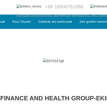
+86 18500761086
Bizitzak ahalduntzea, adimenak sendatzea, beti zain
duak
Kasu Stusies
Galderak eta erantzunak
Jarri gurekin harre
FINANCE AND HEALTH GROUP-EKIN