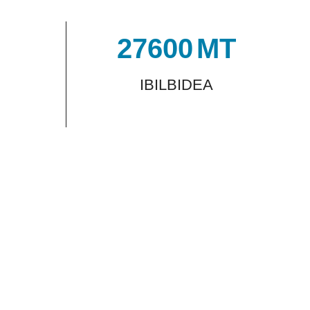
27600
MT
IBILBIDEA