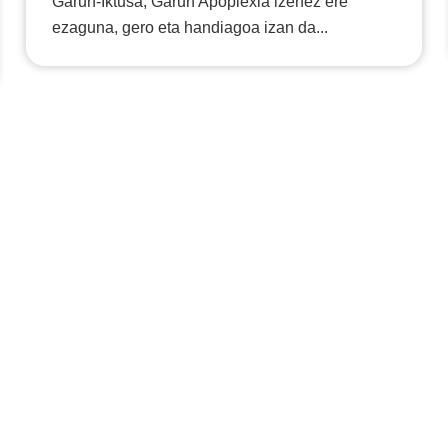
Garun-Iktusa, Garun Apoplexia izenez ere
ezaguna, gero eta handiagoa izan da...