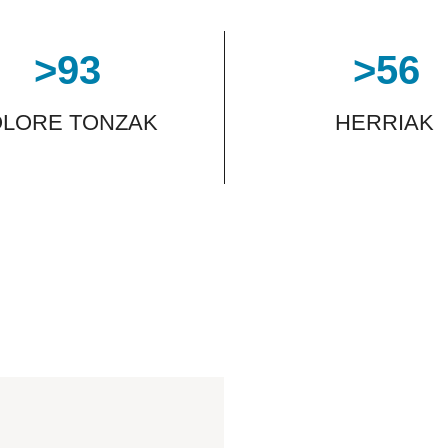
>
93
>
56
OLORE TONZAK
HERRIAK