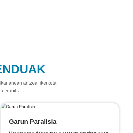
ENDUAK
lkarlanean aritzea, ikerketa
a erabiliz.
Garun Paralisia