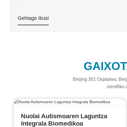
Gehiago Ikusi
GAIXO
Beijing 301 Ospitalea, Beij
zientifiko
Nuolai Autismoaren Laguntza
Integrala Biomedikoa