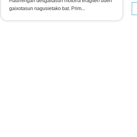
Haurrengan desgaitasun motorra eragiten duen
gaixotasun nagusietako bat. Prim...