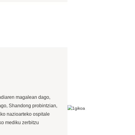
ndiaren magalean dago,
ago, Shandong probintzian,
ko nazioarteko ospitale
ko mediku zerbitzu