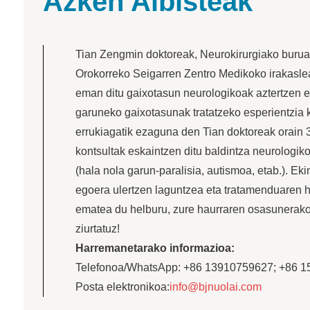
Azken Albisteak
Tian Zengmin doktoreak, Neurokirurgiako burua
Orokorreko Seigarren Zentro Medikoko irakaslea
eman ditu gaixotasun neurologikoak aztertzen et
garuneko gaixotasunak tratatzeko esperientzia k
errukiagatik ezaguna den Tian doktoreak orain 
kontsultak eskaintzen ditu baldintza neurologiko
(hala nola garun-paralisia, autismoa, etab.). E
egoera ulertzen laguntzea eta tratamenduaren 
ematea du helburu, zure haurraren osasunerako
ziurtatuz!
Harremanetarako informazioa:
Telefonoa/WhatsApp: +86 13910759627; +86 
Posta elektronikoa:
info@bjnuolai.com