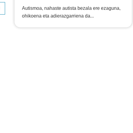
Autismoa, nahaste autista bezala ere ezaguna,
ohikoena eta adierazgarriena da...