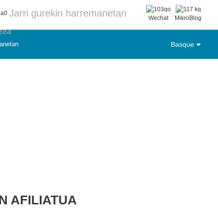
Jarri gurekin harremanetan
Wechat
MikroBlog
tzea
manetan
Basque
 AFILIATUA