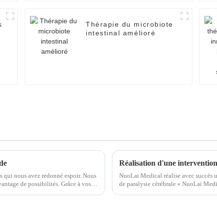
s
Thérapie du microbiote
intestinal amélioré
de
us qui nous avez redonné espoir. Nous
NuoLai Medical réalise avec succès un
vantage de possibilités. Grâce à vos
de paralysie cérébrale « NuoLai Medic
de NuoLai International Medical...