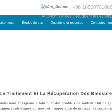
+86 1850076108
Autonomiser des vies, guérir les esprits
raitements
Études de cas
Questions et réponses
Contactez-nou
 Le Traitement Et La Récupération Des Blessure
ous nous engageons à fabriquer des produits de soutien haut de gam
igences physiques du sport et l'importance de protéger le corps des