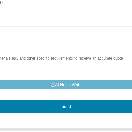
AI Helps Write
Send