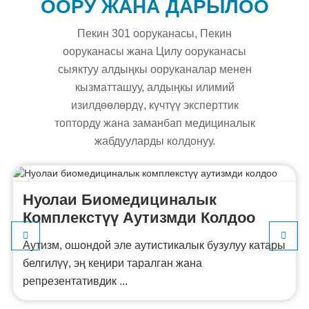
ООРУ ЖАНА ДАРЫЛОО
Пекин 301 ооруканасы, Пекин
ооруканасы жана Цилу ооруканасы
сыяктуу алдыңкы ооруканалар менен
кызматташуу, алдыңкы илимий
изилдөөлөрдү, күчтүү эксперттик
топторду жана заманбап медициналык
жабдууларды колдонуу.
Нуолаи Биомедициналык
Комплекстүү Аутизмди Колдоо
Аутизм, ошондой эле аутистикалык бузулуу катары
белгилүү, эң кеңири таралган жана
репрезентативдик ...