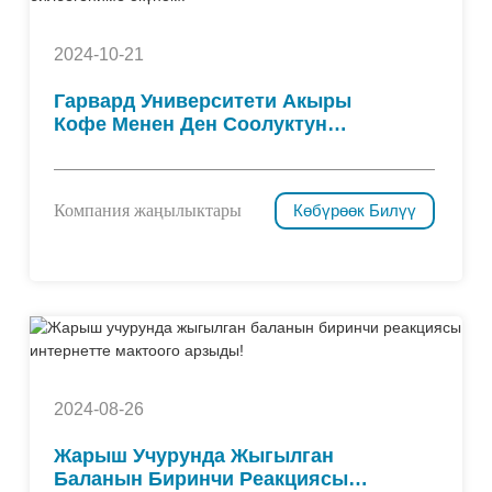
2024-10-21
Гарвард Университети Акыры
Кофе Менен Ден Соолуктун
Ортосундагы Байланышты Ачып
Берди — Мурда Билбегениме
Өкүнөм!
Компания жаңылыктары
Көбүрөөк Билүү
2024-08-26
Жарыш Учурунда Жыгылган
Баланын Биринчи Реакциясы