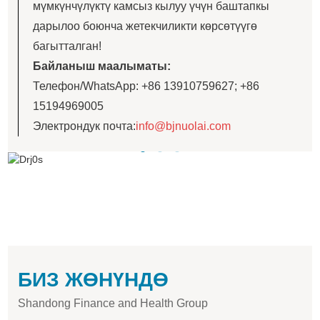
мүмкүнчүлүктү камсыз кылуу үчүн баштапкы
дарылоо боюнча жетекчиликти көрсөтүүгө
багытталган!
Байланыш маалыматы:
Телефон/WhatsApp: +86 13910759627; +86
15194969005
Электрондук почта:
info@bjnuolai.com
БИЗ ЖӨНҮНДӨ
Shandong Finance and Health Group