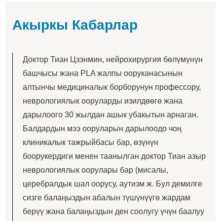
Акыркы Кабарлар
Доктор Тиан Цзэнмин, нейрохирургия бөлүмүнүн
башчысы жана PLA жалпы ооруканасынын
алтынчы медициналык борборунун профессору,
неврологиялык ооруларды изилдөөгө жана
дарылоого 30 жылдан ашык убакытын арнаган.
Балдардын мээ ооруларын дарылоодо чоң
клиникалык тажрыйбасы бар, өзүнүн
боорукердиги менен таанылган доктор Тиан азыр
неврологиялык оорулары бар (мисалы,
церебралдык шал оорусу, аутизм ж. Бул демилге
сизге балаңыздын абалын түшүнүүгө жардам
берүү жана балаңыздын ден соолугу үчүн баалуу