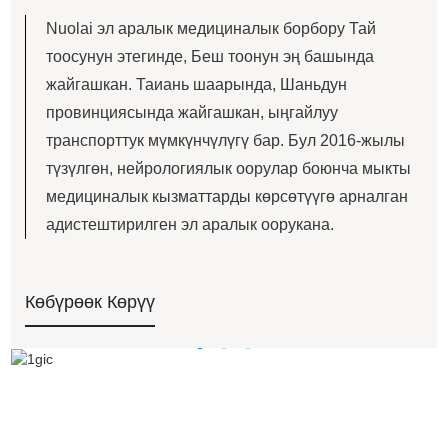
Nuolai эл аралык медициналык борбору Тай
тоосунун этегинде, Беш тоонун эң башында
жайгашкан. Таиань шаарында, Шаньдун
провинциясында жайгашкан, ыңгайлуу
транспорттук мүмкүнчүлүгү бар. Бул 2016-жылы
түзүлгөн, нейрологиялык оорулар боюнча мыкты
медициналык кызматтарды көрсөтүүгө арналган
адистештирилген эл аралык оорукана.
Көбүрөөк Көрүү