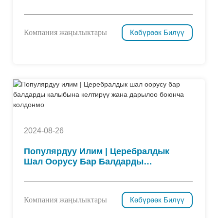
Интернетте Мактоого Арзыды!
Компания жаңылыктары
Көбүрөөк Билүү
2024-08-26
Популярдуу Илим | Церебралдык
Шал Оорусу Бар Балдарды
Калыбына Келтирүү Жана
Дарылоо Боюнча Колдонмо
Компания жаңылыктары
Көбүрөөк Билүү