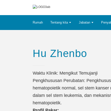
Rumah
Tentang kita
Jabatan
Penyak
Hu Zhenbo
Waktu Klinik: Mengikut Temujanji
Pengkhususan Perubatan: Pengkhususan
hematopoietik normal, sel stem kanser 
dalam sel stem leukemia, dan mekanis
hematopoietik.
Profil Pakar: