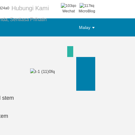
Hubungi Kami
Wechat
MicroBlog
a, Sentiasa Prihatin
Malay
l stem
stem