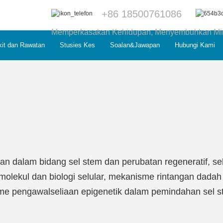
+86 18500761086
Memperkasakan Kehidupan, Menyembuhkan Mind
it dan Rawatan
Stusies Kes
Soalan&Jawapan
Hubungi Kami
 dalam bidang sel stem dan perubatan regeneratif, se
molekul dan biologi selular, mekanisme rintangan dadah
me pengawalseliaan epigenetik dalam pemindahan sel 