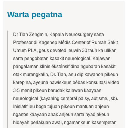
Warta pegatna
Dr Tian Zengmin, Kapala Neurosurgery sarta
Professor di Kagenep Médis Center of Rumah Sakit
Umum PLA, geus devoted leuwih 30 taun ka ulikan
sarta pengobatan kasakit neurological. Kalawan
pangalaman klinis éksténsif dina ngubaran kasakit
otak murangkalih, Dr. Tian, ​​anu dipikawanoh pikeun
karep na, ayeuna nawiskeun bébas konsultasi video
3-5 menit pikeun barudak kalawan kaayaan
neurological (kayaning cerebral palsy, autisme, jsb).
Inisiatif ieu boga tujuan pikeun mantuan anjeun
ngartos kaayaan anak anjeun sarta nyadiakeun
hidayah perlakuan awal, ngamankeun kasempetan