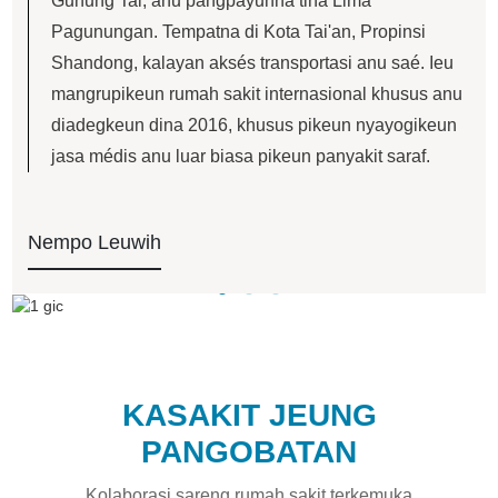
Gunung Tai, anu pangpayunna tina Lima
Pagunungan. Tempatna di Kota Tai'an, Propinsi
Shandong, kalayan aksés transportasi anu saé. Ieu
mangrupikeun rumah sakit internasional khusus anu
diadegkeun dina 2016, khusus pikeun nyayogikeun
jasa médis anu luar biasa pikeun panyakit saraf.
Nempo Leuwih
KASAKIT JEUNG
PANGOBATAN
Kolaborasi sareng rumah sakit terkemuka