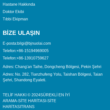
Hastane Hakkında
Doktor Ekibi
Tıbbi Ekipman
BİZE ULAŞIN
E-posta:
bilgi@bjnuolai.com
Telefon:
+86-15194969005
Telefon:
+86-13910759627
Adres: Chang'an Taihe, Dongcheng Bölgesi, Pekin Şehri
Adres: No. 282, Tianzhufeng Yolu, Taishan Bölgesi, Taian
Şehri, Shandong Eyaleti.
TELIF HAKKI © 2024
SÜREKLI
EN İYI
ARAMA
-
SITE HARITASI
-
SITE
HARITASITRANS