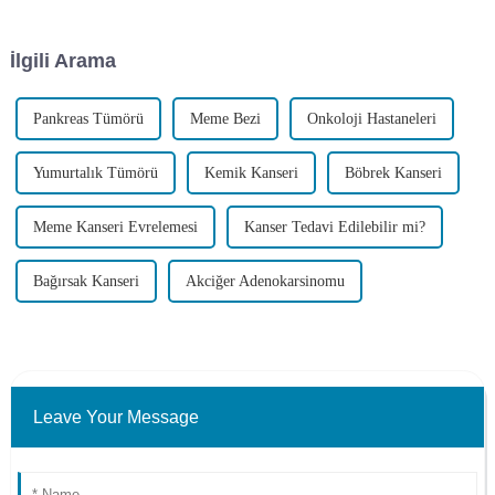
yırtılmasıyla karakterize akut
187.000 ölüm olduğunu
bir serebrovasküler hastalıktır.
gösteriyor. Dahası, cinsiyetten
bağımsız olarak, ...
İlgili Arama
Pankreas Tümörü
Meme Bezi
Onkoloji Hastaneleri
Yumurtalık Tümörü
Kemik Kanseri
Böbrek Kanseri
Meme Kanseri Evrelemesi
Kanser Tedavi Edilebilir mi?
Bağırsak Kanseri
Akciğer Adenokarsinomu
Leave Your Message