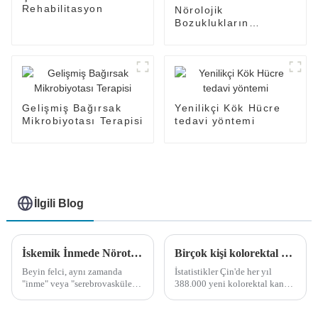
Rehabilitasyon
Nörolojik
Bozuklukların
Rehabilitasyonu---
İyileşme Çözümleri
Gelişmiş Bağırsak
Yenilikçi Kök Hücre
Mikrobiyotası Terapisi
tedavi yöntemi
İlgili Blog
İskemik İnmede Nörotrofik Faktör Tedavisinin Güvenlik ve Etkinliğinin Değerlendirilmesi
Birçok kişi kolorektal kanserin hedefi olabilir! Bağırsak sağlığı için 1 dakikalık kendi kendine test, siz de etkilendiniz mi?
Beyin felci, aynı zamanda
İstatistikler Çin'de her yıl
"inme" veya "serebrovasküler
388.000 yeni kolorektal kanser
kaza" (SVA) olarak da bilinen,
vakası olduğunu ve her yıl
beyindeki kan damarlarının ani
kolorektal kanser nedeniyle