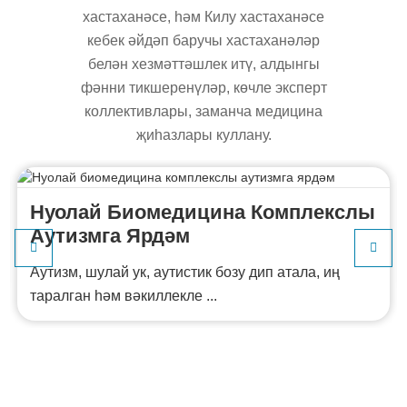
хастаханәсе, һәм Килу хастаханәсе
кебек әйдәп баручы хастаханәләр
белән хезмәттәшлек итү, алдынгы
фәнни тикшеренүләр, көчле эксперт
коллективлары, заманча медицина
җиһазлары куллану.
Нуолай Биомедицина Комплекслы
Аутизмга Ярдәм
Аутизм, шулай ук, аутистик бозу дип атала, иң
таралган һәм вәкиллекле ...