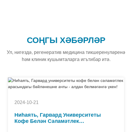
СОҢГЫ ХӘБӘРЛӘР
Ул, нигездә, регенератив медицина тикшеренүләренә
һәм клиник кушымталарга игътибар итә.
2024-10-21
Ниһаять, Гарвард Университеты
Кофе Белән Сәламәтлек
Арасындагы Бәйләнешне Ачты -