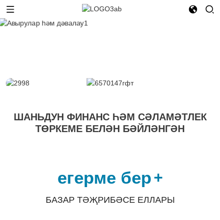
ШАНЬДУН ФИНАНС ҺӘМ СӘЛАМӘТЛЕК
ТӨРКЕМЕ БЕЛӘН БӘЙЛӘНГӘН
егерме бер
+
БАЗАР ТӘҖРИБӘСЕ ЕЛЛАРЫ