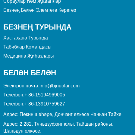
Сораулар Һәм Җаваплар
Безнең Белән Элемтәгә Керегез
БЕЗНЕҢ ТУРЫНДА
Хастаханә Турында
Табиблар Командасы
Медицина Җиһазлары
БЕЛӘН БЕЛӘН
Электрон почта:
info@bjnuolai.com
Телефон:
+ 86-15194969005
Телефон:
+ 86-13910759627
Адрес: Пекин шәһәре, Дончэнг өлкәсе Чаньан Тайхе
Адрес: 2 282, Тяньцзуфэнг юлы, Тайшан районы,
Шаньдун өлкәсе.