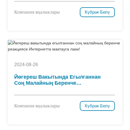
Алдан Белмәгәнгә Үкен!
Компания яңалыклары
Күбрәк Белү
2024-08-26
Йөгереш Вакытында Егылганнан
Соң Малайның Беренче
Реакциясе Интернетта Мактауга
Лаек!
Компания яңалыклары
Күбрәк Белү