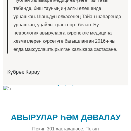
Нуолай халыкара медицина үзәге Тай тавы
төбендә, биш тауның иң алгы өлешендә
урнашкан. Шаньдун өлкәсенең Тайан шәһәрендә
урнашкан, уңайлы транспорт белән. Бу
неврологик авыруларга күренекле медицина
хезмәтләрен күрсәтүгә багышланган 2016-нчы
елда махсуслаштырылган халыкара хастаханә.
Күбрәк Карау
АВЫРУЛАР ҺӘМ ДӘВАЛАУ
Пекин 301 хастаханәсе, Пекин