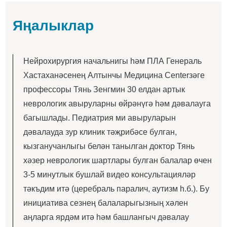
Яңалыклар
Нейрохирургия начальнигы һәм ПЛА Генераль
Хастаханәсенең Алтынчы Медицина Centerзәге
профессоры Тянь Зенгмин 30 елдан артык
неврологик авыруларны өйрәнүгә һәм дәвалауга
багышлады. Педиатрия ми авыруларын
дәвалауда зур клиник тәҗрибәсе булган,
кызганучанлыгы белән танылган доктор Тянь
хәзер неврологик шартлары булган балалар өчен
3-5 минутлык бушлай видео консультацияләр
тәкъдим итә (церебраль паралич, аутизм һ.б.). Бу
инициатива сезнең балаларыгызның хәлен
аңларга ярдәм итә һәм башлангыч дәвалау