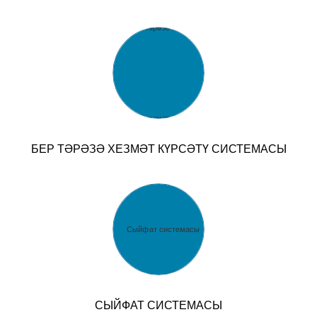
БЕР ТӘРӘЗӘ ХЕЗМӘТ КҮРСӘТҮ СИСТЕМАСЫ
СЫЙФАТ СИСТЕМАСЫ