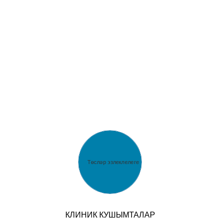
командасы һәм заманча медицина җиһазлары
куллана.
КЛИНИК КУШЫМТАЛАР