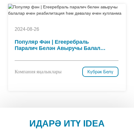
2024-08-26
Популяр Фән | Ereеребраль
Паралич Белән Авыручы Балалар
Өчен Реабилитация Һәм Дәвалау
Өчен Кулланма
Компания яңалыклары
Күбрәк Белү
ИДАРӘ ИТҮ IDEA