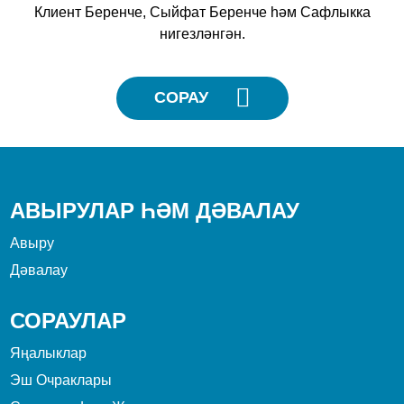
Клиент Беренче, Сыйфат Беренче һәм Сафлыкка
нигезләнгән.
СОРАУ
АВЫРУЛАР ҺӘМ ДӘВАЛАУ
Авыру
Дәвалау
СОРАУЛАР
Яңалыклар
Эш Очраклары