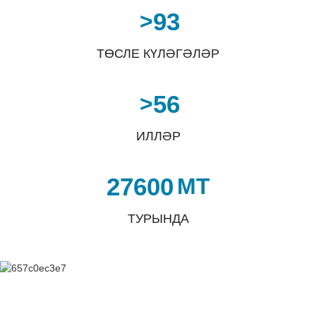
93
>
ТӨСЛЕ КҮЛӘГӘЛӘР
56
>
ИЛЛӘР
27600
MT
ТУРЫНДА