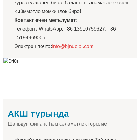
күрсәтмәләрен бирә, баланың сәламәтлеге өчен
кыйммәтле мөмкинлек бирә!
Контакт өчен мәгълүмат:
Телефон / WhatsApp: +86 13910759627; +86
15194969005
Электрон почта:
info@bjnuolai.com
АКШ турында
Шаньдун финанс һәм сәламәтлек төркеме