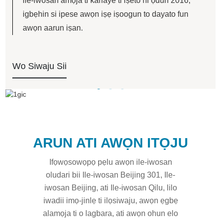
ile-iwosan amọja ti kariaye ti iṣeto ni ọdun 2016,
igbẹhin si ipese awọn iṣẹ iṣoogun to dayato fun
awọn aarun iṣan.
Wo Siwaju Sii
ARUN ATI AWỌN ITỌJU
Ifọwọsowọpọ pẹlu awọn ile-iwosan
oludari bii Ile-iwosan Beijing 301, Ile-
iwosan Beijing, ati Ile-iwosan Qilu, lilo
iwadii imọ-jinlẹ ti ilọsiwaju, awọn ẹgbẹ
alamọja ti o lagbara, ati awọn ohun elo