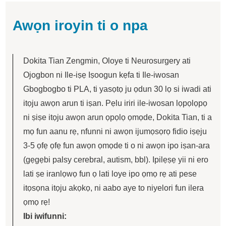
Awọn iroyin ti o npa
Dokita Tian Zengmin, Oloye ti Neurosurgery ati
Ojogbon ni Ile-iṣẹ Iṣoogun kẹfa ti Ile-iwosan
Gbogbogbo ti PLA, ti yasọtọ ju ọdun 30 lọ si iwadi ati
itọju awọn arun ti iṣan. Pẹlu iriri ile-iwosan lọpọlọpọ
ni ṣiṣe itọju awọn arun ọpọlọ ọmọde, Dokita Tian, ​​ti a
mọ fun aanu rẹ, nfunni ni awọn ijumọsọrọ fidio iṣẹju
3-5 ọfẹ ọfẹ fun awọn ọmọde ti o ni awọn ipo iṣan-ara
(gẹgẹbi palsy cerebral, autism, bbl). Ipilẹṣẹ yii ni ero
lati ṣe iranlọwọ fun ọ lati loye ipo ọmọ rẹ ati pese
itọsọna itọju akọkọ, ni aabo aye to niyelori fun ilera
ọmọ rẹ!
Ibi iwifunni: