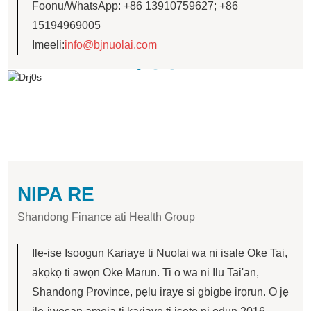
Foonu/WhatsApp: +86 13910759627; +86
15194969005
Imeeli:
info@bjnuolai.com
NIPA RE
Shandong Finance ati Health Group
Ile-iṣẹ Iṣoogun Kariaye ti Nuolai wa ni isale Oke Tai,
akọkọ ti awọn Oke Marun. Ti o wa ni Ilu Tai'an,
Shandong Province, pẹlu iraye si gbigbe irọrun. O jẹ