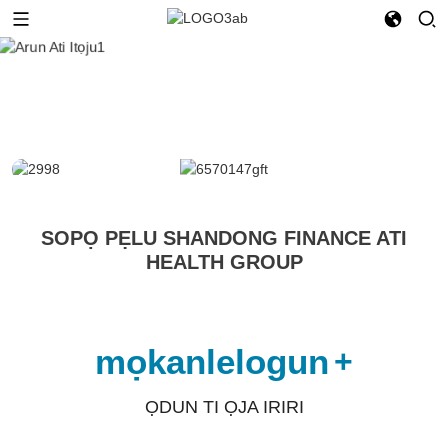
SOPỌ PẸLU SHANDONG FINANCE ATI
HEALTH GROUP
mọkanlelogun
+
ỌDUN TI ỌJA IRIRI