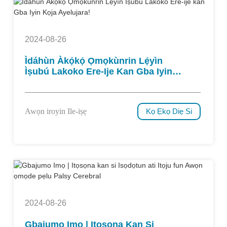
2024-08-26
Ìdáhùn Àkọ́kọ́ Ọmọkùnrin Lẹ́yìn
Ìṣubú Lakoko Ere-Ije Kan Gba Iyin
Kọja Ayelujara!
Awọn iroyin Ile-iṣẹ
Kọ Ẹkọ Diẹ Si
2024-08-26
Gbajumo Imọ | Itọsọna Kan Si