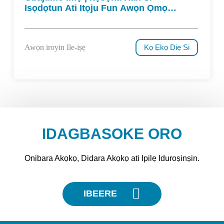
Isọdọtun Ati Itọju Fun Awọn Ọmọde
Pẹlu Palsy Cerebral
Awọn iroyin Ile-iṣẹ
Kọ Ẹkọ Diẹ Si
IDAGBASOKE ORO
Onibara Akọkọ, Didara Akọkọ ati Ipilẹ Iduroṣinṣin.
IBEERE