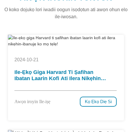
O koko dojukọ lori iwadii oogun isọdọtun ati awọn ohun elo
ile-iwosan.
2024-10-21
Ile-Ẹkọ Giga Harvard Ti Ṣafihan
Ibatan Laarin Kofi Ati Ilera Nikẹhin-
Ibanujẹ Ko Mọ Tẹlẹ!
Awọn iroyin Ile-iṣẹ
Kọ Ẹkọ Diẹ Si