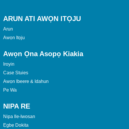
ARUN ATI AWỌN ITỌJU
Arun
Awọn Itọju
Awọn Ọna Asopọ Kiakia
Iroyin
Case Stuies
Awọn Ibeere & Idahun
Pe Wa
NIPA RE
Nipa Ile-Iwosan
Ẹgbẹ Dokita