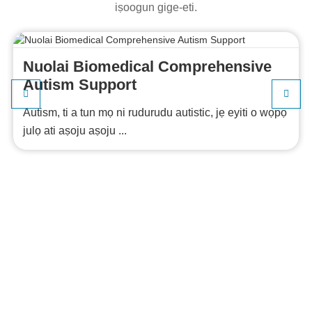
iṣoogun gige-eti.
Nuolai Biomedical Comprehensive
Autism Support
Autism, ti a tun mọ ni rudurudu autistic, jẹ eyiti o wọpọ
julọ ati aṣoju aṣoju ...