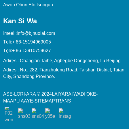
Awọn Ohun Elo Iṣoogun
Kan Si Wa
Imeeli:
info@bjnuolai.com
Tẹli:
+ 86-15194969005
Tẹli:
+ 86-13910759627
Adirẹsi: Chang'an Taihe, Agbegbe Dongcheng, Ilu Beijing
Adirẹsi: No.. 282, Tianzhufeng Road, Taishan District, Taian
City, Shandong Province.
AṢẸ-LORI-ARA © 2024
LAIYARA
IWADI OKE
-
MAAPU AAYE
-
SITEMAPTRANS