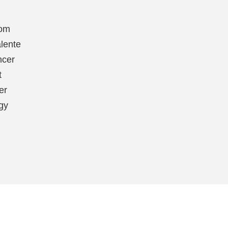
vom
lente
ncer
t
er
gy