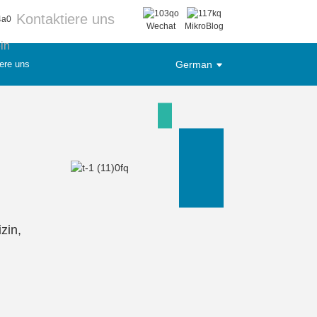
Kontaktiere uns
Wechat
MikroBlog
in
ere uns
German
zin,