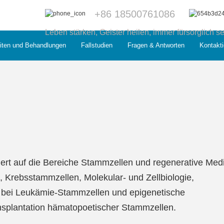
+86 18500761086
Leben stärken, Geister heilen, immer fürsorglich se
iten und Behandlungen
Fallstudien
Fragen & Antworten
Kontakti
iert auf die Bereiche Stammzellen und regenerative Medi
Krebsstammzellen, Molekular- und Zellbiologie,
z bei Leukämie-Stammzellen und epigenetische
splantation hämatopoetischer Stammzellen.