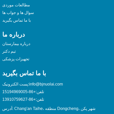
مطالعات موردی
سوال ها و جواب ها
با ما تماس بگیرید
درباره ما
درباره بیمارستان
تیم دکتر
تجهیزات پزشکی
با ما تماس بگیرید
info@bjnuolai.com
پست الکترونیک:
تلفن:
+86-15194969005
تلفن:
+86-13910759627
آدرس: Chang'an Taihe، منطقه Dongcheng، شهر پکن