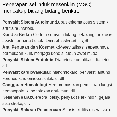
Penerapan sel induk mesenkim (MSC)
mencakup bidang-bidang berikut:
Penyakit Sistem Autoimun:
Lupus eritematosus sistemik,
artritis reumatoid.
Kondisi Bedah:
Cedera sumsum tulang belakang, nekrosis
avaskular pada kepala femoral, osteoartritis, dll.
Anti Penuaan dan Kosmetik:
Merevitalisasi sepenuhnya
permukaan kulit, menjaga kondisi tubuh awet muda.
Penyakit Sistem Endokrin:
Diabetes, komplikasi diabetes,
dll.
Penyakit kardiovaskular:
Infark miokard, penyakit jantung
koroner, kardiomiopati dilatasi, dll.
Gangguan Hematologi:
Mempromosikan pemulihan fungsi
hematopoietik, penolakan anti-imun, dll.
Kelainan saraf:
Cerebral palsy, penyakit Parkinson, gejala
sisa stroke, dll.
Penyakit Saluran Pencernaan:
Sirosis, kolitis ulserativa, dll.