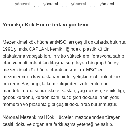
Yenilikçi Kök Hücre tedavi yöntemi
Mezenkimal kök hücreler (MSC'ler) çeşitli dokularda bulunur.
1991 yılında CAPLAN, kemik iliğindeki plastik kültür
plakalarına yapışabilen, in vitro yüksek proliferasyona sahip
olan ve multipotent farklılaşma sergileyen bir grup hücreyi
mezenkimal kök hücre olarak adlandırdı. MSC'ler,
mezodermden kaynaklanan bir tür yetişkin multipotent kök
hücredir. Başlangıçta kemik iliğinden izole edilen bu
maddeler daha sonra iskelet kasları, yağ dokusu, kemik iliği,
göbek kordonu, kordon kanı, süt dişleri dokusu, amniyotik
membran ve plasenta gibi çeşitli dokularda bulunmuştur.
Nöronal Mezenkimal Kök Hücreler, mezodermden türeyen
çeşitli doku ve organlara farklılaşma yeteneğine sahip,