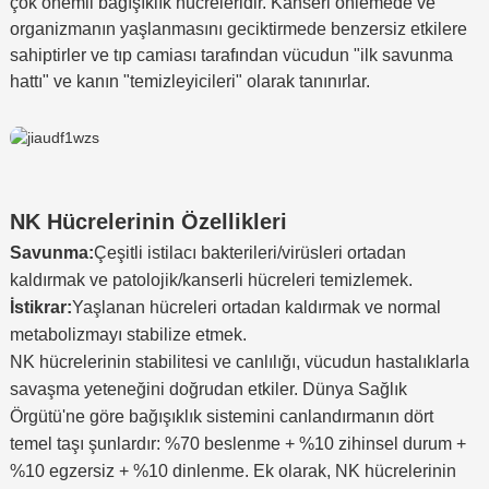
çok önemli bağışıklık hücreleridir. Kanseri önlemede ve
organizmanın yaşlanmasını geciktirmede benzersiz etkilere
sahiptirler ve tıp camiası tarafından vücudun "ilk savunma
hattı" ve kanın "temizleyicileri" olarak tanınırlar.
NK Hücrelerinin Özellikleri
Savunma:
Çeşitli istilacı bakterileri/virüsleri ortadan
kaldırmak ve patolojik/kanserli hücreleri temizlemek.
İstikrar:
Yaşlanan hücreleri ortadan kaldırmak ve normal
metabolizmayı stabilize etmek.
NK hücrelerinin stabilitesi ve canlılığı, vücudun hastalıklarla
savaşma yeteneğini doğrudan etkiler. Dünya Sağlık
Örgütü'ne göre bağışıklık sistemini canlandırmanın dört
temel taşı şunlardır: %70 beslenme + %10 zihinsel durum +
%10 egzersiz + %10 dinlenme. Ek olarak, NK hücrelerinin