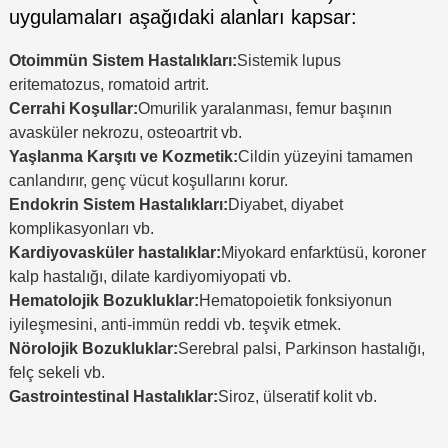
uygulamaları aşağıdaki alanları kapsar:
Otoimmün Sistem Hastalıkları:
Sistemik lupus
eritematozus, romatoid artrit.
Cerrahi Koşullar:
Omurilik yaralanması, femur başının
avasküler nekrozu, osteoartrit vb.
Yaşlanma Karşıtı ve Kozmetik:
Cildin yüzeyini tamamen
canlandırır, genç vücut koşullarını korur.
Endokrin Sistem Hastalıkları:
Diyabet, diyabet
komplikasyonları vb.
Kardiyovasküler hastalıklar:
Miyokard enfarktüsü, koroner
kalp hastalığı, dilate kardiyomiyopati vb.
Hematolojik Bozukluklar:
Hematopoietik fonksiyonun
iyileşmesini, anti-immün reddi vb. teşvik etmek.
Nörolojik Bozukluklar:
Serebral palsi, Parkinson hastalığı,
felç sekeli vb.
Gastrointestinal Hastalıklar:
Siroz, ülseratif kolit vb.