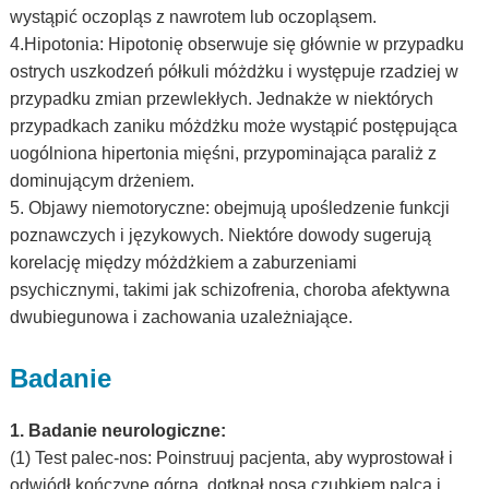
wystąpić oczopląs z nawrotem lub oczopląsem.
4.Hipotonia: Hipotonię obserwuje się głównie w przypadku
ostrych uszkodzeń półkuli móżdżku i występuje rzadziej w
przypadku zmian przewlekłych. Jednakże w niektórych
przypadkach zaniku móżdżku może wystąpić postępująca
uogólniona hipertonia mięśni, przypominająca paraliż z
dominującym drżeniem.
5. Objawy niemotoryczne: obejmują upośledzenie funkcji
poznawczych i językowych. Niektóre dowody sugerują
korelację między móżdżkiem a zaburzeniami
psychicznymi, takimi jak schizofrenia, choroba afektywna
dwubiegunowa i zachowania uzależniające.
Badanie
1. Badanie neurologiczne:
(1) Test palec-nos: Poinstruuj pacjenta, aby wyprostował i
odwiódł kończynę górną, dotknął nosa czubkiem palca i