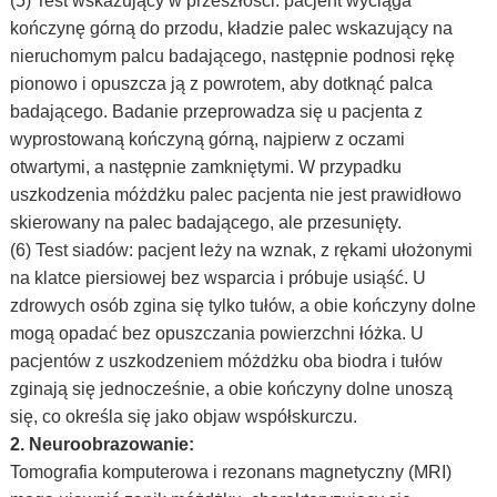
(5) Test wskazujący w przeszłości: pacjent wyciąga
kończynę górną do przodu, kładzie palec wskazujący na
nieruchomym palcu badającego, następnie podnosi rękę
pionowo i opuszcza ją z powrotem, aby dotknąć palca
badającego. Badanie przeprowadza się u pacjenta z
wyprostowaną kończyną górną, najpierw z oczami
otwartymi, a następnie zamkniętymi. W przypadku
uszkodzenia móżdżku palec pacjenta nie jest prawidłowo
skierowany na palec badającego, ale przesunięty.
(6) Test siadów: pacjent leży na wznak, z rękami ułożonymi
na klatce piersiowej bez wsparcia i próbuje usiąść. U
zdrowych osób zgina się tylko tułów, a obie kończyny dolne
mogą opadać bez opuszczania powierzchni łóżka. U
pacjentów z uszkodzeniem móżdżku oba biodra i tułów
zginają się jednocześnie, a obie kończyny dolne unoszą
się, co określa się jako objaw współskurczu.
2. Neuroobrazowanie:
Tomografia komputerowa i rezonans magnetyczny (MRI)