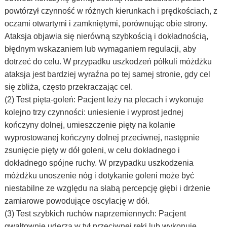
powtórzył czynność w różnych kierunkach i prędkościach, z
oczami otwartymi i zamkniętymi, porównując obie strony.
Ataksja objawia się nierówną szybkością i dokładnością,
błędnym wskazaniem lub wymaganiem regulacji, aby
dotrzeć do celu. W przypadku uszkodzeń półkuli móżdżku
ataksja jest bardziej wyraźna po tej samej stronie, gdy cel
się zbliża, często przekraczając cel.
(2) Test pięta-goleń: Pacjent leży na plecach i wykonuje
kolejno trzy czynności: uniesienie i wyprost jednej
kończyny dolnej, umieszczenie pięty na kolanie
wyprostowanej kończyny dolnej przeciwnej, następnie
zsunięcie pięty w dół goleni, w celu dokładnego i
dokładnego spójne ruchy. W przypadku uszkodzenia
móżdżku unoszenie nóg i dotykanie goleni może być
niestabilne ze względu na słabą percepcję głębi i drżenie
zamiarowe powodujące oscylację w dół.
(3) Test szybkich ruchów naprzemiennych: Pacjent
gwałtownie uderza w tył przeciwnej ręki lub wykonuje