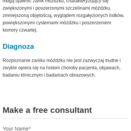
mogą ujawnić zanik móżdżku, charakteryzujący się
zwiększonymi i poszerzonymi szczelinami móżdżku,
zmniejszoną objętością, wyglądem rozgałęzionych listków,
powiększonymi cysternami móżdżku i poszerzeniem
komory czwartej.
Diagnoza
Rozpoznanie zaniku móżdżku nie jest zazwyczaj trudne i
zwykle opiera się na historii choroby pacjenta, objawach,
badaniu klinicznym i badaniach obrazowych.
Make a free consultant
Your Name*