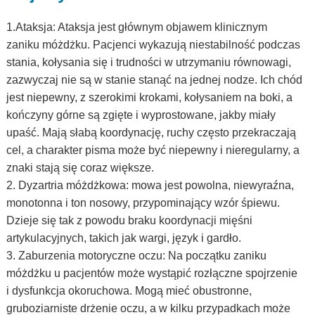
1.Ataksja: Ataksja jest głównym objawem klinicznym
zaniku móżdżku. Pacjenci wykazują niestabilność podczas
stania, kołysania się i trudności w utrzymaniu równowagi,
zazwyczaj nie są w stanie stanąć na jednej nodze. Ich chód
jest niepewny, z szerokimi krokami, kołysaniem na boki, a
kończyny górne są zgięte i wyprostowane, jakby miały
upaść. Mają słabą koordynację, ruchy często przekraczają
cel, a charakter pisma może być niepewny i nieregularny, a
znaki stają się coraz większe.
2. Dyzartria móżdżkowa: mowa jest powolna, niewyraźna,
monotonna i ton nosowy, przypominający wzór śpiewu.
Dzieje się tak z powodu braku koordynacji mięśni
artykulacyjnych, takich jak wargi, język i gardło.
3. Zaburzenia motoryczne oczu: Na początku zaniku
móżdżku u pacjentów może wystąpić rozłączne spojrzenie
i dysfunkcja okoruchowa. Mogą mieć obustronne,
gruboziarniste drżenie oczu, a w kilku przypadkach może