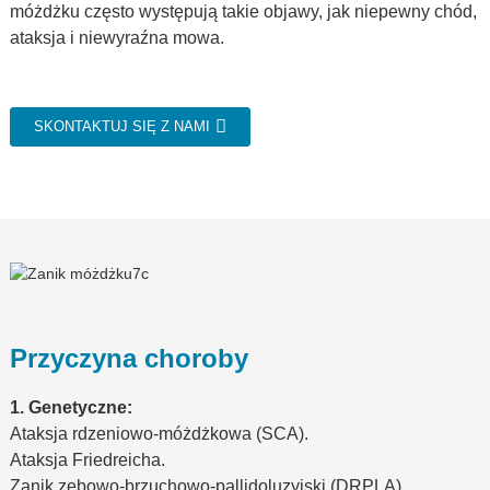
móżdżku często występują takie objawy, jak niepewny chód,
ataksja i niewyraźna mowa.
SKONTAKTUJ SIĘ Z NAMI
Przyczyna choroby
1. Genetyczne:
Ataksja rdzeniowo-móżdżkowa (SCA).
Ataksja Friedreicha.
Zanik zębowo-brzuchowo-pallidoluzyjski (DRPLA).