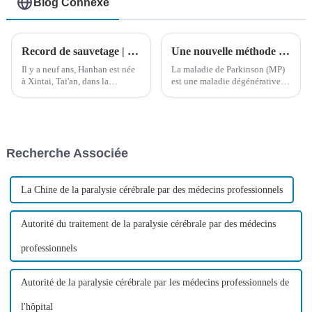
Blog Connexe
Record de sauvetage | La fleur éclot, un peu plus lentement
Une nouvelle méthode de traitement de la maladie de Parkinson est la chirurgie robotique DBS Ruimi
Il y a neuf ans, Hanhan est née
La maladie de Parkinson (MP)
à Xintai, Tai'an, dans la
est une maladie dégénérative
province du Shandong, en
fréquente du système nerveux.
Chine. Malheureusement, peu
Elle est plus fréquente chez les
après sa naissance, on lui a
personnes âgées. L'âge moyen
diagnostiqué une paralysie
d'apparition de la maladie est
cérébrale. Pour couronner le
d'environ 60 ans. Elle est moins
Recherche Associée
tout, Hanhan a développé une
fréquente chez les personnes
paralysie épileptique.
âgées.
La Chine de la paralysie cérébrale par des médecins professionnels
Autorité du traitement de la paralysie cérébrale par des médecins
professionnels
Autorité de la paralysie cérébrale par les médecins professionnels de
l'hôpital