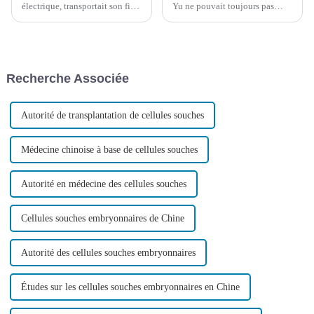
électrique, transportait son fils
Yu ne pouvait toujours pas
et rapportait un colis lourd :
marcher. Après avoir reçu un
une lettre d'admission de
diagnostic de paralysie
l'Université de Xiamen. Père et
cérébrale dans un hôpital local,
fils souriaient, l'un d'eux
ses parents l'ont emmené dans
riant…
plusieurs grands hôpitaux pour
Recherche Associée
des examens, mais le résultat…
Autorité de transplantation de cellules souches
Médecine chinoise à base de cellules souches
Autorité en médecine des cellules souches
Cellules souches embryonnaires de Chine
Autorité des cellules souches embryonnaires
Études sur les cellules souches embryonnaires en Chine