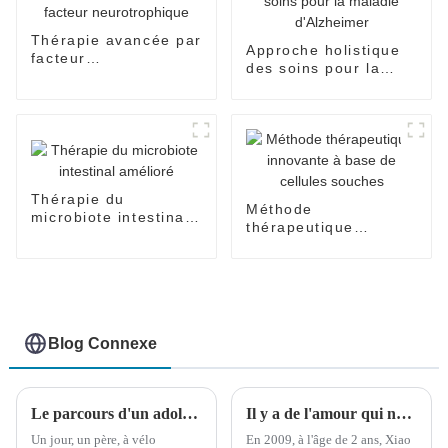
Thérapie avancée par
Approche holistique
facteur
des soins pour la
neurotrophique
maladie d'Alzheimer
Thérapie du
Méthode
microbiote intestinal
thérapeutique
amélioré
innovante à base de
cellules souches
Blog Connexe
Le parcours d'un adolescent atteint de paralysie cérébrale pour réaliser ses rêves a ému d'innombrables personnes aux larmes
Il y a de l'amour qui nous accompagne sur le chemin de la croissance
Un jour, un père, à vélo
En 2009, à l'âge de 2 ans, Xiao