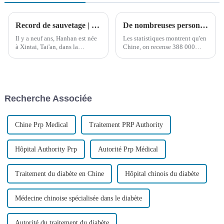
Record de sauvetage | La fleur éclot, un peu plus lentement
De nombreuses personnes ont peut-être été ciblées par le cancer colorectal ! Autotest d'une minute pour la santé intestinale, avez-vous été touché ?
Il y a neuf ans, Hanhan est née
Les statistiques montrent qu'en
à Xintai, Tai'an, dans la
Chine, on recense 388 000
province du Shandong, en
nouveaux cas de cancer
Chine. Malheureusement, peu
colorectal chaque année, et que
après sa naissance, on lui a
187 000 décès sont dus à cette
diagnostiqué une paralysie
maladie. De plus, quel que soit
cérébrale. Pour couronner le
le sexe, ce cancer se classe
Recherche Associée
tout, Hanhan a développé une
parmi les plus graves.
paralysie épileptique.
Chine Prp Medical
Traitement PRP Authority
Hôpital Authority Prp
Autorité Prp Médical
Traitement du diabète en Chine
Hôpital chinois du diabète
Médecine chinoise spécialisée dans le diabète
Autorité du traitement du diabète