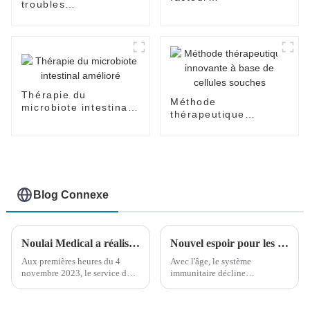
troubles
neurotrophique
neurologiques –
Solutions de
récupération
Thérapie du
Méthode
microbiote intestinal
thérapeutique
amélioré
innovante à base de
cellules souches
Blog Connexe
Noulai Medical a réalisé avec succès un traitement chirurgical pour des patients atteints de paralysie cérébrale en Malaisie
Nouvel espoir pour les patients atteints de cancer : une équipe de Harvard développe un vaccin superactivateur DC
Aux premières heures du 4
Avec l'âge, le système
novembre 2023, le service du
immunitaire décline
Centre médical international
progressivement, ce qui le rend
Norland a accueilli la famille
plus vulnérable aux infections
Ho, venue de Malaisie. L'enfant
virales et bactériennes, tandis