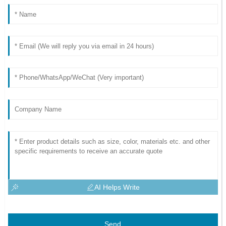
AI Helps Write
Send