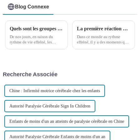
Blog Connexe
Quels sont les groupes à haut risque d’hémorragie cérébrale ?
La première réaction d'un garçon après une chute lors d'une course suscite des éloges sur Internet !
De nos jours, en raison du
Dans ce monde au rythme
rythme de vie effréné, les
effréné, il y a des moments qui
pressions liées au travail, à la
appuient doucement sur le
famille, aux relations sociales
bouton pause de notre cœur,
et autres sont considérables.
nous permettant de réévaluer ce
Nos problèmes de santé sont
que signifient la véritable
souvent négligés, tandis que
résilience et la persévérance.
Recherche Associée
l'hémorragie cérébrale, une...
Chine : Infirmité motrice cérébrale chez les enfants
Autorité Paralysie Cérébrale Sign In Children
Enfants de moins d'un an atteints de paralysie cérébrale en Chine
Autorité Paralysie Cérébrale Enfants de moins d'un an