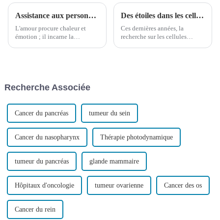
Assistance aux personnes atteintes de paralysie cérébrale | Le projet national d'aide sociale « Nouvel Espoir » vient en aide à une jeune fille atteinte de paralysie cérébrale au Xinjiang.
Des étoiles dans les cellules souches ! Recherche clinique et application des cellules souches mésenchymateuses du cordon ombilical
L'amour procure chaleur et
Ces dernières années, la
émotion ; il incarne la
recherche sur les cellules
compréhension et la
souches mésenchymateuses n'a
reconnaissance de la bonté. Il
cessé d'augmenter et, jusqu'à
perce l'indifférence et le mépris
présent, plus de 47 000 articles
du monde, transcendant les
liés aux cellules souches
frontières ethniques, etc.
mésenchymateuses ont été
Recherche Associée
récupérés sur Pubmed.
Cancer du pancréas
tumeur du sein
Cancer du nasopharynx
Thérapie photodynamique
tumeur du pancréas
glande mammaire
Hôpitaux d'oncologie
tumeur ovarienne
Cancer des os
Cancer du rein