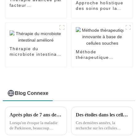
Approche holistique
facteur
des soins pour la
neurotrophique
maladie d'Alzheimer
Thérapie du
Méthode
microbiote intestinal
thérapeutique
amélioré
innovante à base de
cellules souches
Blog Connexe
Après plus de 7 ans de traitement pour le syndrome de Parkinson, les tremblements et la raideur sont significativement réduits après une chirurgie robotique
Des étoiles dans les cellules souches ! Recherche clinique et application des cellules souches mésenchymateuses du cordon ombilical
Lorsqu'on évoque la maladie
Ces dernières années, la
de Parkinson, beaucoup
recherche sur les cellules
pensent au syndrome de
souches mésenchymateuses n'a