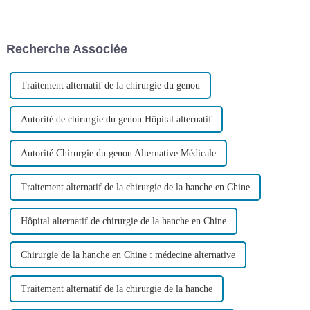
Parkinson. Dans la vie,
cessé d'augmenter et, jusqu'à
beaucoup de personnes, sans
présent, plus de 47 000 articles
connaissances médicales
liés aux cellules souches
professionnelles, ne peuvent
mésenchymateuses ont été
Recherche Associée
pas faire clairement la
récupérés sur Pubmed.
distinction entre…
Traitement alternatif de la chirurgie du genou
Autorité de chirurgie du genou Hôpital alternatif
Autorité Chirurgie du genou Alternative Médicale
Traitement alternatif de la chirurgie de la hanche en Chine
Hôpital alternatif de chirurgie de la hanche en Chine
Chirurgie de la hanche en Chine : médecine alternative
Traitement alternatif de la chirurgie de la hanche