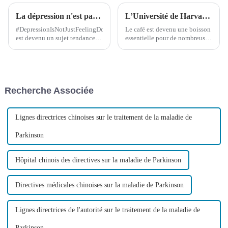
La dépression n'est pas une « maladie incurable », rappellent les experts médicaux de Noulai
L’Université de Harvard a finalement révélé le lien entre le café et la santé – je regrette de ne pas l’avoir su plus tôt !
#DepressionIsNotJustFeelingDown#
Le café est devenu une boisson
est devenu un sujet tendance.
essentielle pour de nombreuses
Selon l'Organisation mondiale
personnes, leur permettant de
de la santé, le taux de suicide
rester alertes et énergiques.
dans le monde dépasse les 800
Pour les professionnels
000 par an, une personne se
modernes, on peut dire que leur
suicidant chaque année...
énergie quotidienne provient
Recherche Associée
du café. Que ce soit pour rester
éveillé...
Lignes directrices chinoises sur le traitement de la maladie de
Parkinson
Hôpital chinois des directives sur la maladie de Parkinson
Directives médicales chinoises sur la maladie de Parkinson
Lignes directrices de l'autorité sur le traitement de la maladie de
Parkinson