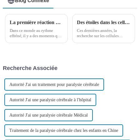
Blog Connexe
La première réaction d'un garçon après une chute lors d'une course suscite des éloges sur Internet !
Des étoiles dans les cellules souches ! Recherche clinique et application des cellules souches mésenchymateuses du cordon ombilical
Dans ce monde au rythme
Ces dernières années, la
effréné, il y a des moments qui
recherche sur les cellules
appuient doucement sur le
souches mésenchymateuses n'a
bouton pause de notre cœur,
cessé d'augmenter et, jusqu'à
nous permettant de réévaluer ce
présent, plus de 47 000 articles
que signifient la véritable
liés aux cellules souches
résilience et la persévérance.
mésenchymateuses ont été
Recherche Associée
récupérés sur Pubmed.
Autorité J'ai un traitement pour paralysie cérébrale
Autorité J'ai une paralysie cérébrale à l'hôpital
Autorité J'ai une paralysie cérébrale Médical
Traitement de la paralysie cérébrale chez les enfants en Chine