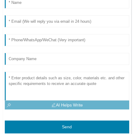
AI Helps Write
Send