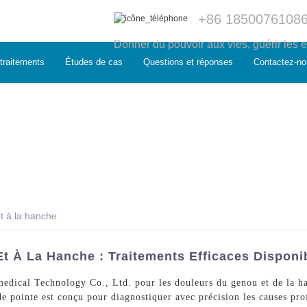
+86 1850076108
Donner du pouvoir aux vies, guérir les e
traitements
Études de cas
Questions et réponses
Contactez-no
t à la hanche
 À La Hanche : Traitements Efficaces Disponi
edical Technology Co., Ltd. pour les douleurs du genou et de la ha
e pointe est conçu pour diagnostiquer avec précision les causes pr