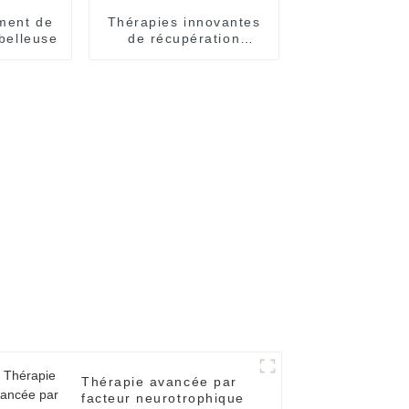
ement de
Thérapies innovantes
ébelleuse
de récupération
cérébrale
Thérapie avancée par
facteur neurotrophique