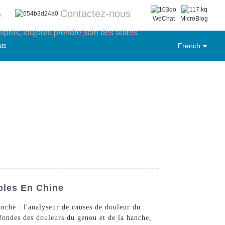
Contactez-nous
6
WeChat
MicroBlog
sprits, toujours prendre soin des autres
us
French
bles En Chine
nche : l'analyseur de causes de douleur du
ofondes des douleurs du genou et de la hanche,