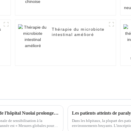
s
Thérapie du microbiote
intestinal amélioré
Le centre de réadaptation contre le cancer de l'hôpital Nuolai prolonge la période de survie des patients atteints de cancer, rendant le cancer moins effrayant.
nale de sensibilisation à la
Dans les hôpitaux, la plupart des pat
 année est « Mesures globales pour
environnements bruyants. L'inscriptio
impliquent de longues files d'attente,