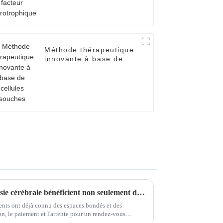
Méthode thérapeutique
innovante à base de
cellules souches
Les patients atteints de paralysie cérébrale bénéficient non seulement d’un rétablissement, mais également d’un réconfort émotionnel.
ients ont déjà connu des espaces bondés et des
n, le paiement et l'attente pour un rendez-vous
 parfois très longues.