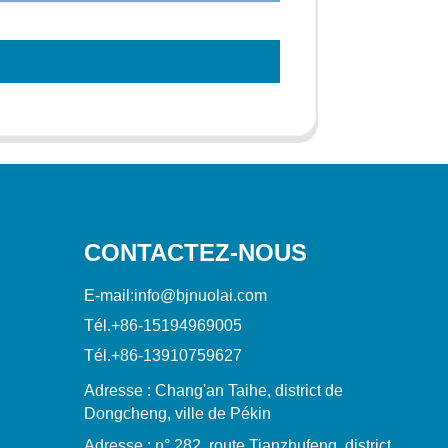
CONTACTEZ-NOUS
E-mail:
info@bjnuolai.com
Tél.
+86-15194969005
Tél.
+86-13910759627
Adresse : Chang'an Taihe, district de
Dongcheng, ville de Pékin
Adresse : n° 282, route Tianzhufeng, district