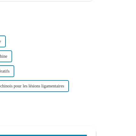
e
Chine
ratifs
chinois pour les lésions ligamentaires