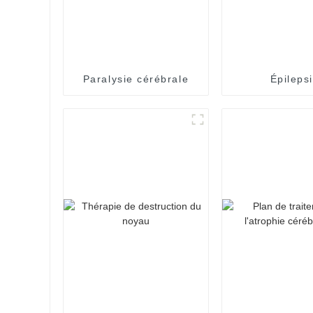
Paralysie cérébrale
Épileps