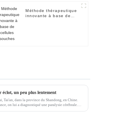
Méthode thérapeutique
innovante à base de
cellules souches
r éclot, un peu plus lentement
tai, Tai'an, dans la province du Shandong, en Chine.
ce, on lui a diagnostiqué une paralysie cérébrale.
eloppé une paralysie épileptique.