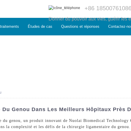
+86 1850076108
Donner du pouvoir aux vies, guérir les e
traitements
Études de cas
Questions et réponses
Contactez-no
u
e Du Genou Dans Les Meilleurs Hôpitaux Près 
e du genou, un produit innovant de Nuolai Biomedical Technology C
 la complexité et les défis de la chirurgie ligamentaire du genou. 