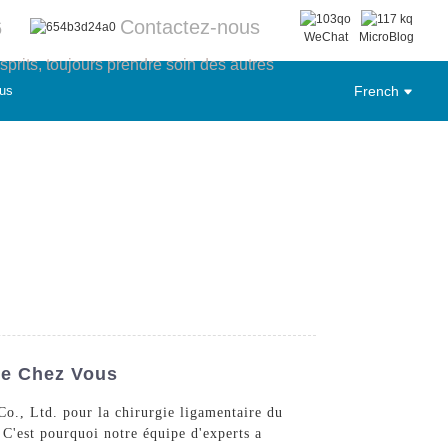
Contactez-nous
6
WeChat
MicroBlog
sprits, toujours prendre soin des autres
us
French
De Chez Vous
o., Ltd. pour la chirurgie ligamentaire du
C'est pourquoi notre équipe d'experts a