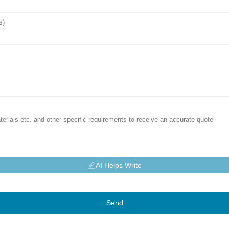
AI Helps Write
Send