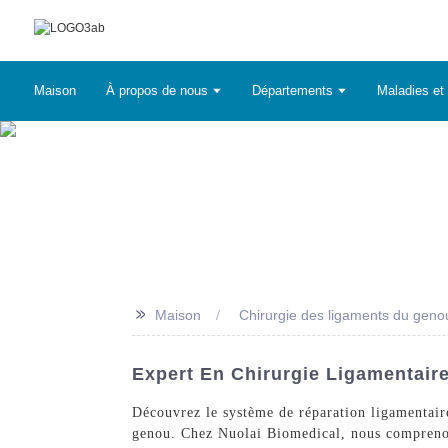
Maison
À propos de nous
Départements
Maladies et 
>>
Maison
Chirurgie des ligaments du geno
Expert En Chirurgie Ligamentair
Découvrez le système de réparation ligamentair
genou. Chez Nuolai Biomedical, nous comprenons