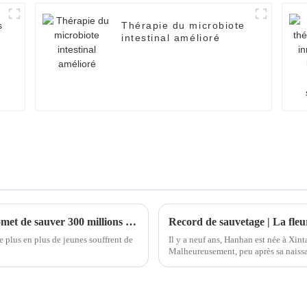
s
Thérapie du microbiote
intestinal amélioré
« Une injection, une année de sommeil ; promet de sauver 300 millions de patients souffrant d'insomnie chronique. »
Record de sauvetage | La fleu
e plus en plus de jeunes souffrent de
Il y a neuf ans, Hanhan est née à Xin
Malheureusement, peu après sa naissan
Pour couronner le tout, Hanhan a dév