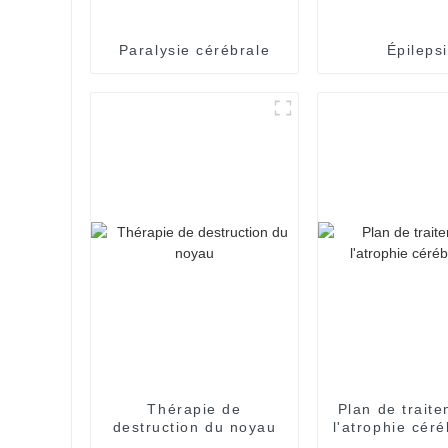
Paralysie cérébrale
Épileps
Thérapie de
Plan de trait
destruction du noyau
l'atrophie cér