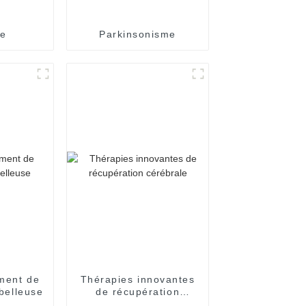
ie
Parkinsonisme
ement de
Thérapies innovantes
ébelleuse
de récupération
cérébrale