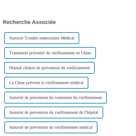
Norland a accueilli la famille
atteint de paralysie cérébrale «
Ho, venue de Malaisie. L'enfant
NuoLai Medical, XieXie ! » Le
a été opéré le 6 novembre et se
matin du 24 octobre, dans le
porte actuellement bien.
service de NuoLai International
Recherche Associée
Medical...
Autorité Trouble endocrinien Médical
Traitement préventif du vieillissement en Chine
Hôpital chinois de prévention du vieillissement
La Chine prévient le vieillissement médical
Autorité de prévention du traitement du vieillissement
Autorité de prévention du vieillissement de l'hôpital
Autorité de prévention du vieillissement médical