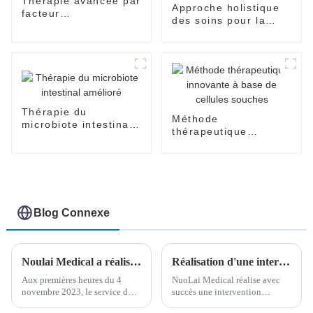
Thérapie avancée par
Approche holistique
facteur
des soins pour la
neurotrophique
maladie d'Alzheimer
Thérapie du
Méthode
microbiote intestinal
thérapeutique
amélioré
innovante à base de
cellules souches
Blog Connexe
Noulai Medical a réalisé avec succès un traitement chirurgical pour des patients atteints de paralysie cérébrale en Malaisie
Réalisation d'une intervention chirurgicale sur un patient russe à 6 000 kilomètres de distance
Aux premières heures du 4
NuoLai Medical réalise avec
novembre 2023, le service du
succès une intervention
Centre médical international
chirurgicale sur un enfant russe