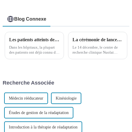
Blog Connexe
Les patients atteints de paralysie cérébrale bénéficient non seulement d’un rétablissement, mais également d’un réconfort émotionnel.
La cérémonie de lancement du Centre de recherche clinique en sciences du cerveau de Nuolai Medical et la cérémonie de signature du projet de vaccin contre le cancer du foie de Nuolai Medical
Dans les hôpitaux, la plupart
Le 14 décembre, le centre de
des patients ont déjà connu des
recherche clinique Nuolai
espaces bondés et des
Medical Brain Science a été
environnements bruyants.
inauguré parallèlement à la
L'inscription, le paiement et
cérémonie de signature du
l'attente pour un rendez-vous
vaccin Nuolai Medical contre
impliquent de longues files
le carcinome hépatocellulaire
Recherche Associée
d'attente, parfois très longues.
(cancer du foie)...
Médecin rééducateur
Kinésiologie
Études de gestion de la réadaptation
Introduction à la thérapie de réadaptation