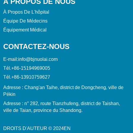
À PROPOS DE NOUS
À Propos De L'hôpital
Équipe De Médecins
Équipement Médical
CONTACTEZ-NOUS
E-mail:
info@bjnuolai.com
Tél.
+86-15194969005
Tél.
+86-13910759627
Adresse : Chang'an Taihe, district de Dongcheng, ville de
Pékin
Adresse : n° 282, route Tianzhufeng, district de Taishan,
ville de Taian, province du Shandong.
DROITS D'AUTEUR © 2024
EN