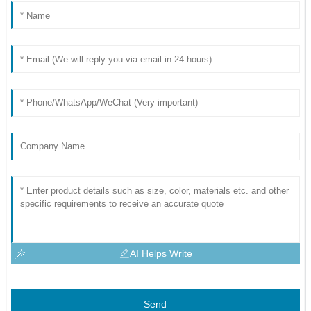
AI Helps Write
Send