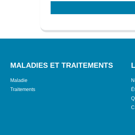
MALADIES ET TRAITEMENTS
Maladie
N
Traitements
É
Q
C