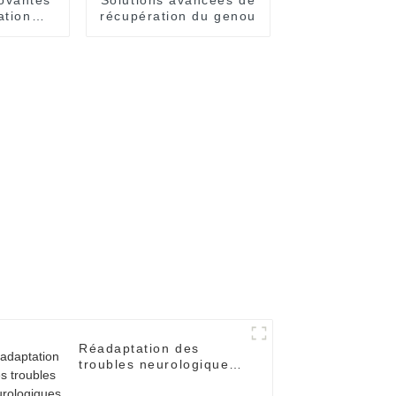
ation
récupération du genou
le
Réadaptation des
troubles neurologiques
– Solutions de