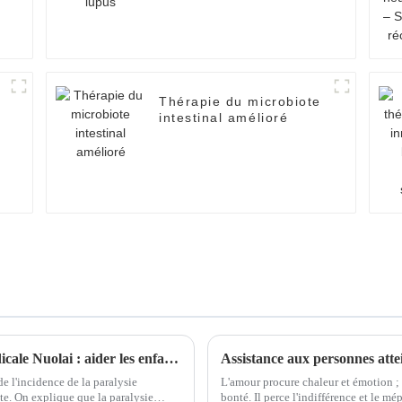
Thérapie du microbiote
intestinal amélioré
Centre de neurochirurgie fonctionnelle médicale Nuolai : aider les enfants atteints de paralysie cérébrale à retrouver confiance en la vie
e l'incidence de la paralysie
L'amour procure chaleur et émotion ; 
nte. On explique que la paralysie
bonté. Il perce l'indifférence et le m