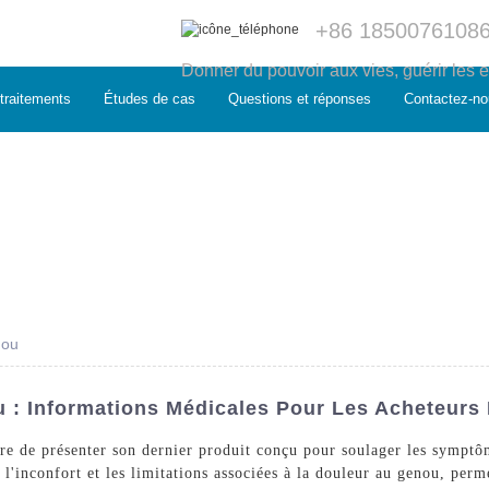
+86 1850076108
Donner du pouvoir aux vies, guérir les e
traitements
Études de cas
Questions et réponses
Contactez-no
nou
: Informations Médicales Pour Les Acheteurs
re de présenter son dernier produit conçu pour soulager les symptô
l'inconfort et les limitations associées à la douleur au genou, perm