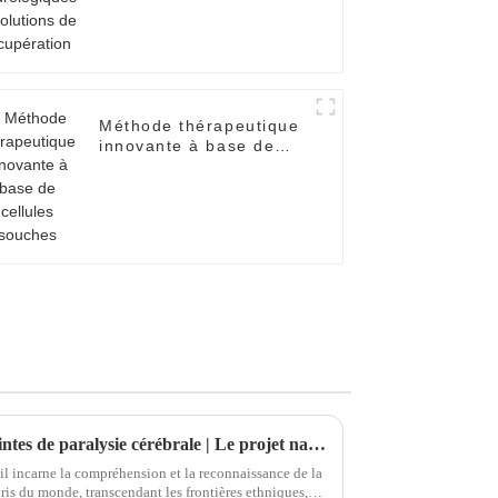
récupération
Méthode thérapeutique
innovante à base de
cellules souches
Assistance aux personnes atteintes de paralysie cérébrale | Le projet national d'aide sociale « Nouvel Espoir » vient en aide à une jeune fille atteinte de paralysie cérébrale au Xinjiang.
il incarne la compréhension et la reconnaissance de la
épris du monde, transcendant les frontières ethniques,