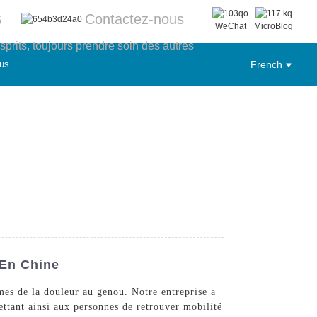
Contactez-nous
6
WeChat
MicroBlog
sprits, toujours prendre soin des autres
us
French
 En Chine
mes de la douleur au genou. Notre entreprise a
ettant ainsi aux personnes de retrouver mobilité