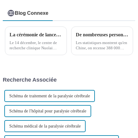
Blog Connexe
La cérémonie de lancement du Centre de recherche clinique en sciences du cerveau de Nuolai Medical et la cérémonie de signature du projet de vaccin contre le cancer du foie de Nuolai Medical
De nombreuses personnes ont peut-être été ciblées par le cancer colorectal ! Autotest d'une minute pour la santé intestinale, avez-vous été touché ?
Le 14 décembre, le centre de
Les statistiques montrent qu'en
recherche clinique Nuolai
Chine, on recense 388 000
Medical Brain Science a été
nouveaux cas de cancer
inauguré parallèlement à la
colorectal chaque année, et que
cérémonie de signature du
187 000 décès sont dus à cette
vaccin Nuolai Medical contre
maladie. De plus, quel que soit
le carcinome hépatocellulaire
le sexe, ce cancer se classe
Recherche Associée
(cancer du foie)...
parmi les plus graves.
Schéma de traitement de la paralysie cérébrale
Schéma de l'hôpital pour paralysie cérébrale
Schéma médical de la paralysie cérébrale