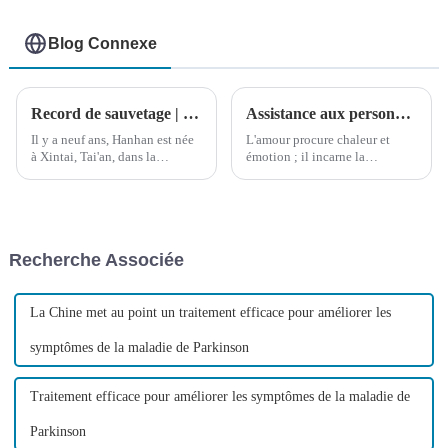
Blog Connexe
Record de sauvetage | La fleur éclot, un peu plus lentement
Assistance aux personnes atteintes de paralysie cérébrale | Le projet national d'aide sociale « Nouvel Espoir » vient en aide à une jeune fille atteinte de paralysie cérébrale au Xinjiang.
Il y a neuf ans, Hanhan est née
L'amour procure chaleur et
à Xintai, Tai'an, dans la
émotion ; il incarne la
province du Shandong, en
compréhension et la
Chine. Malheureusement, peu
reconnaissance de la bonté. Il
après sa naissance, on lui a
perce l'indifférence et le mépris
diagnostiqué une paralysie
du monde, transcendant les
cérébrale. Pour couronner le
frontières ethniques, etc.
Recherche Associée
tout, Hanhan a développé une
paralysie épileptique.
La Chine met au point un traitement efficace pour améliorer les
symptômes de la maladie de Parkinson
Traitement efficace pour améliorer les symptômes de la maladie de
Parkinson