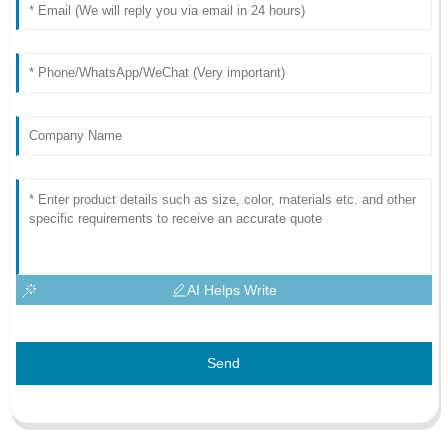
AI Helps Write
Send