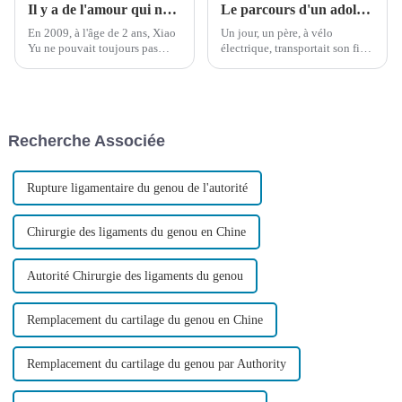
Il y a de l'amour qui nous accompagne sur le chemin de la croissance
Le parcours d'un adolescent atteint de paralysie cérébrale pour réaliser ses rêves a ému d'innombrables personnes aux larmes
En 2009, à l'âge de 2 ans, Xiao
Un jour, un père, à vélo
Yu ne pouvait toujours pas
électrique, transportait son fils
marcher. Après avoir reçu un
et rapportait un colis lourd :
diagnostic de paralysie
une lettre d'admission de
cérébrale dans un hôpital local,
l'Université de Xiamen. Père et
ses parents l'ont emmené dans
fils souriaient, l'un d'eux
plusieurs grands hôpitaux pour
riant…
Recherche Associée
des examens, mais le résultat…
Rupture ligamentaire du genou de l'autorité
Chirurgie des ligaments du genou en Chine
Autorité Chirurgie des ligaments du genou
Remplacement du cartilage du genou en Chine
Remplacement du cartilage du genou par Authority