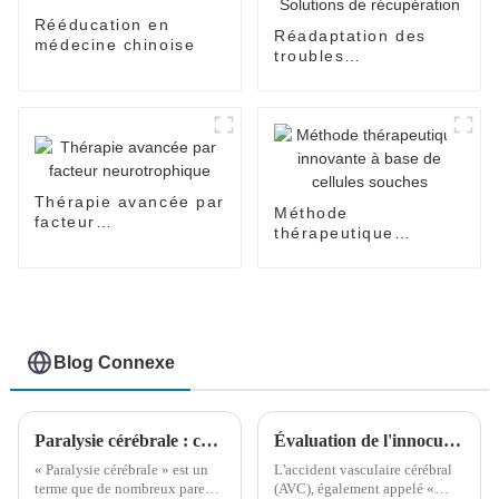
Rééducation en
Réadaptation des
médecine chinoise
troubles
neurologiques –
Solutions de
récupération
Thérapie avancée par
Méthode
facteur
thérapeutique
neurotrophique
innovante à base de
cellules souches
Blog Connexe
Paralysie cérébrale : ce n’est pas ce que vous imaginez.
Évaluation de l'innocuité et de l'efficacité du traitement par facteur neurotrophique dans l'accident vasculaire cérébral ischémique
« Paralysie cérébrale » est un
L'accident vasculaire cérébral
terme que de nombreux parents
(AVC), également appelé «