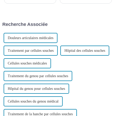
concernés rejettent
accident vasculaire cérébral »
systématiquement. Dans leur
ou « accident vasculaire
acception traditionnelle,
cérébral » (AVC), est une
« paralysie cérébrale » désigne
maladie cérébrovasculaire
une « perte intellectuelle
aiguë caractérisée par la rupture
Recherche Associée
irréversible »…
soudaine des vaisseaux
sanguins du cerveau ou de la
moelle épinière.
Douleurs articulaires médicales
Traitement par cellules souches
Hôpital des cellules souches
Cellules souches médicales
Traitement du genou par cellules souches
Hôpital du genou pour cellules souches
Cellules souches du genou médical
Traitement de la hanche par cellules souches