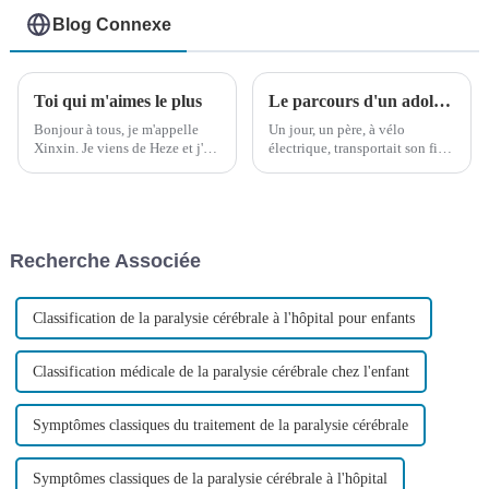
Blog Connexe
Toi qui m'aimes le plus
Le parcours d'un adolescent atteint de paralysie cérébrale pour réaliser ses rêves a ému d'innombrables personnes aux larmes
Bonjour à tous, je m'appelle
Un jour, un père, à vélo
Xinxin. Je viens de Heze et j'ai
électrique, transportait son fils
11 ans. Ces deux personnes
et rapportait un colis lourd :
âgées sont mes grands-parents.
une lettre d'admission de
Aujourd'hui, je souhaite
l'Université de Xiamen. Père et
partager notre histoire avec
fils souriaient, l'un d'eux
vous.
riant…
Recherche Associée
Classification de la paralysie cérébrale à l'hôpital pour enfants
Classification médicale de la paralysie cérébrale chez l'enfant
Symptômes classiques du traitement de la paralysie cérébrale
Symptômes classiques de la paralysie cérébrale à l'hôpital