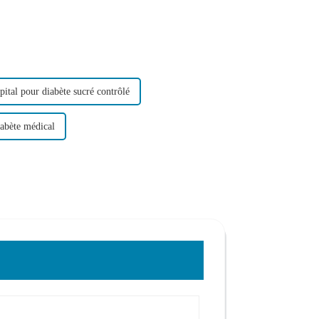
pital pour diabète sucré contrôlé
iabète médical