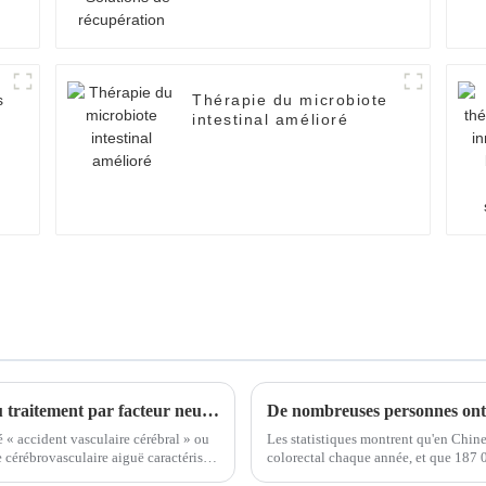
s
Thérapie du microbiote
intestinal amélioré
Évaluation de l'innocuité et de l'efficacité du traitement par facteur neurotrophique dans l'accident vasculaire cérébral ischémique
 « accident vasculaire cérébral » ou
Les statistiques montrent qu'en Chin
e cérébrovasculaire aiguë caractérisée
colorectal chaque année, et que 187 0
eau ou de la moelle épinière.
soit le sexe, ce cancer se classe parmi