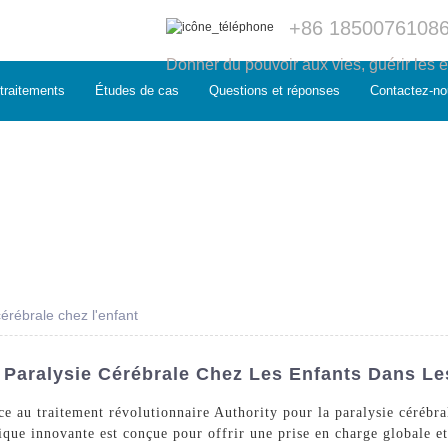
+86 1850076108
Donner du pouvoir aux vies, guérir les e
traitements
Études de cas
Questions et réponses
Contactez-no
cérébrale chez l'enfant
 Paralysie Cérébrale Chez Les Enfants Dans Le
e au traitement révolutionnaire Authority pour la paralysie cérébr
ue innovante est conçue pour offrir une prise en charge globale et 