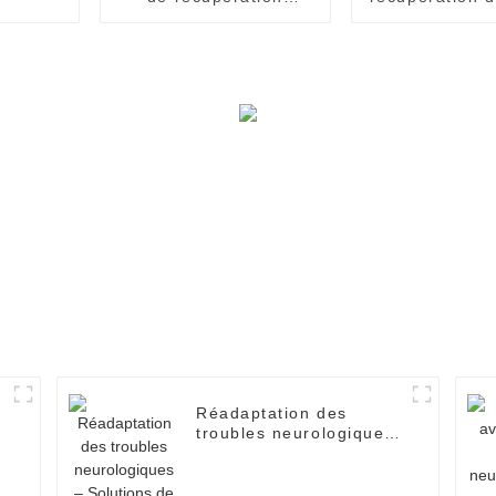
cérébrale
Réadaptation des
troubles neurologiques
– Solutions de
récupération