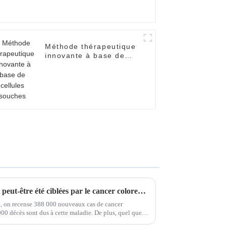
Méthode thérapeutique
innovante à base de
cellules souches
De nombreuses personnes ont peut-être été ciblées par le cancer colorectal ! Autotest d'une minute pour la santé intestinale, avez-vous été touché ?
e, on recense 388 000 nouveaux cas de cancer
00 décès sont dus à cette maladie. De plus, quel que
 les plus graves.