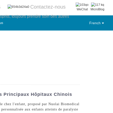
Contactez-nous
6
WeChat
MicroBlog
sprits, toujours prendre soin des autres
us
French
s Principaux Hôpitaux Chinois
ale chez l'enfant, proposé par Nuolai Biomedical
personnalisée aux enfants atteints de paralysie