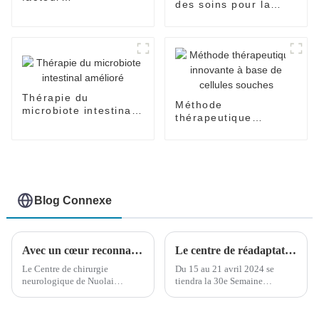
des soins pour la
neurotrophique
maladie d'Alzheimer
Thérapie du
Méthode
microbiote intestinal
thérapeutique
amélioré
innovante à base de
cellules souches
Blog Connexe
Avec un cœur reconnaissant, ils présentent des banderoles ; L'aide médicale aux personnes handicapées obtient de grands résultats.
Le centre de réadaptation contre le cancer de l'hôpital Nuolai prolonge la période de survie des patients atteints de cancer, rendant le cancer moins effrayant.
Le Centre de chirurgie
Du 15 au 21 avril 2024 se
neurologique de Nuolai
tiendra la 30e Semaine
Medicine a accueilli plusieurs
nationale de sensibilisation à la
amis proches. En tant que
prévention et au contrôle du
proches des patients, ils ont
cancer. Le thème de cette année