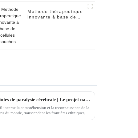
Méthode thérapeutique
innovante à base de
cellules souches
Assistance aux personnes atteintes de paralysie cérébrale | Le projet national d'aide sociale « Nouvel Espoir » vient en aide à une jeune fille atteinte de paralysie cérébrale au Xinjiang.
il incarne la compréhension et la reconnaissance de la
épris du monde, transcendant les frontières ethniques,