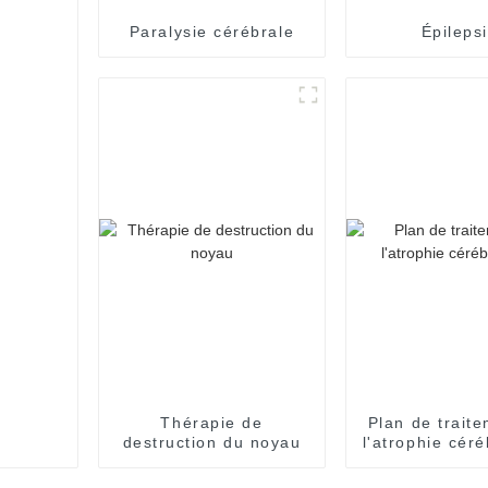
Paralysie cérébrale
Épileps
Thérapie de
Plan de trait
destruction du noyau
l'atrophie cér