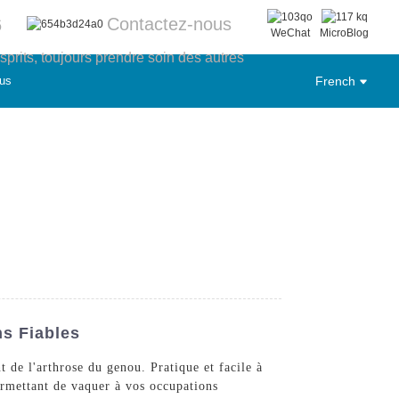
Contactez-nous
6
WeChat
MicroBlog
sprits, toujours prendre soin des autres
us
French
ns Fiables
 de l'arthrose du genou. Pratique et facile à
permettant de vaquer à vos occupations