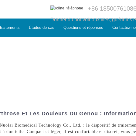
+86 1850076108
Donner du pouvoir aux vies, guérir les e
traitements
Études de cas
Questions et réponses
Contactez-no
rthrose Et Les Douleurs Du Genou : Informatio
uolai Biomedical Technology Co., Ltd. : le dispositif de traitement
nt à domicile. Compact et léger, il est confortable et discret, vous 