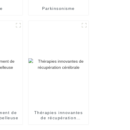
ie
Parkinsonisme
ement de
Thérapies innovantes
ébelleuse
de récupération
cérébrale