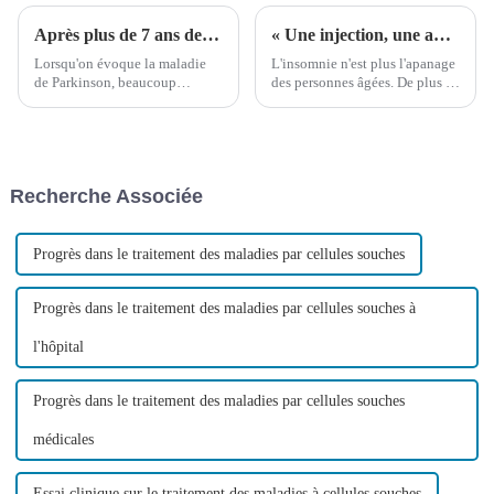
Après plus de 7 ans de traitement pour le syndrome de Parkinson, les tremblements et la raideur sont significativement réduits après une chirurgie robotique
« Une injection, une année de sommeil ; promet de sauver 300 millions de patients souffrant d'insomnie chronique. »
Lorsqu'on évoque la maladie
L'insomnie n'est plus l'apanage
de Parkinson, beaucoup
des personnes âgées. De plus en
pensent au syndrome de
plus de jeunes souffrent de
Parkinson. Dans la vie,
troubles du sommeil.
beaucoup de personnes, sans
connaissances médicales
professionnelles, ne peuvent
Recherche Associée
pas faire clairement la
distinction entre…
Progrès dans le traitement des maladies par cellules souches
Progrès dans le traitement des maladies par cellules souches à
l'hôpital
Progrès dans le traitement des maladies par cellules souches
médicales
Essai clinique sur le traitement des maladies à cellules souches