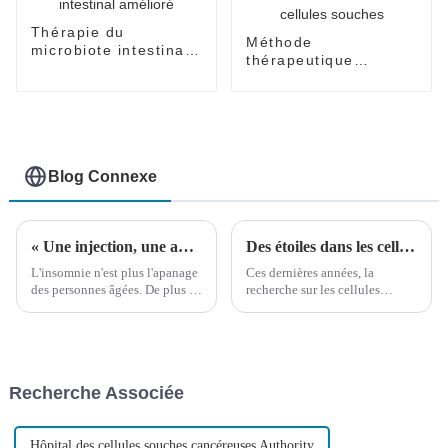
Thérapie du
Méthode
microbiote intestinal
thérapeutique
amélioré
innovante à base de
cellules souches
Blog Connexe
« Une injection, une année de sommeil ; promet de sauver 300 millions de patients souffrant d'insomnie chronique. »
Des étoiles dans les cellules souches ! Recherche clinique et application des cellules souches mésenchymateuses du cordon ombilical
L'insomnie n'est plus l'apanage
Ces dernières années, la
des personnes âgées. De plus en
recherche sur les cellules
plus de jeunes souffrent de
souches mésenchymateuses n'a
troubles du sommeil.
cessé d'augmenter et, jusqu'à
présent, plus de 47 000 articles
liés aux cellules souches
mésenchymateuses ont été
Recherche Associée
récupérés sur Pubmed.
Hôpital des cellules souches cancéreuses Authority