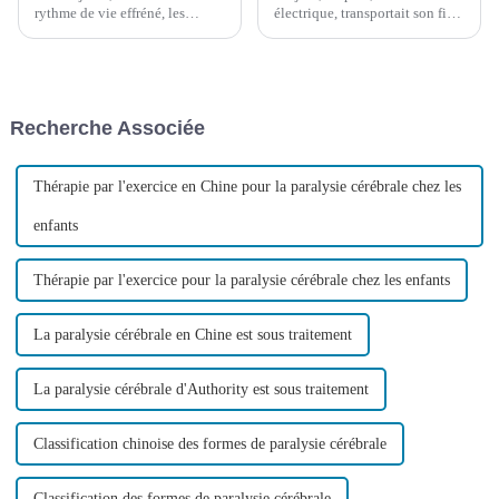
rythme de vie effréné, les
électrique, transportait son fils
pressions liées au travail, à la
et rapportait un colis lourd :
famille, aux relations sociales
une lettre d'admission de
et autres sont considérables.
l'Université de Xiamen. Père et
Nos problèmes de santé sont
fils souriaient, l'un d'eux
souvent négligés, tandis que
riant…
Recherche Associée
l'hémorragie cérébrale, une...
Thérapie par l'exercice en Chine pour la paralysie cérébrale chez les
enfants
Thérapie par l'exercice pour la paralysie cérébrale chez les enfants
La paralysie cérébrale en Chine est sous traitement
La paralysie cérébrale d'Authority est sous traitement
Classification chinoise des formes de paralysie cérébrale
Classification des formes de paralysie cérébrale