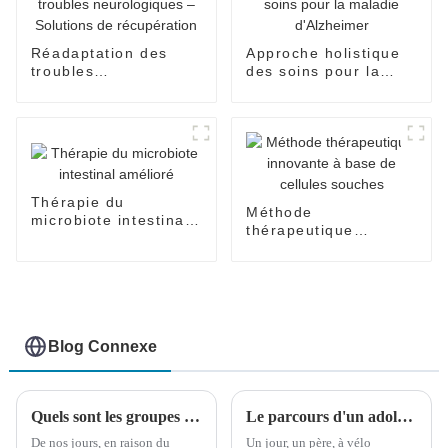
Réadaptation des
Approche holistique
troubles
des soins pour la
neurologiques –
maladie d'Alzheimer
Solutions de
récupération
Thérapie du
Méthode
microbiote intestinal
thérapeutique
amélioré
innovante à base de
cellules souches
Blog Connexe
Quels sont les groupes à haut risque d’hémorragie cérébrale ?
Le parcours d'un adolescent atteint de paralysie cérébrale pour réaliser ses rêves a ému d'innombrables personnes aux larmes
De nos jours, en raison du
Un jour, un père, à vélo