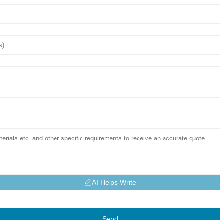
AI Helps Write
Send