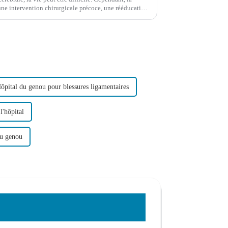
une intervention chirurgicale précoce, une rééducation
de la part des parents,…
ôpital du genou pour blessures ligamentaires
l'hôpital
au genou