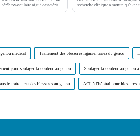
e cérébrovasculaire aiguë caractérisée
recherche clinique a montré qu'avec 
eau ou de la moelle épinière.
et un soutien psychologique continu 
 genou médical
Traitement des blessures ligamentaires du genou
H
ement pour soulager la douleur au genou
Soulager la douleur au genou à 
ns le traitement des blessures au genou
ACL à l'hôpital pour blessures 