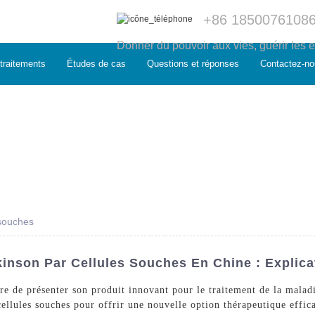
+86 1850076108
Donner du pouvoir aux vies, guérir les e
traitements
Études de cas
Questions et réponses
Contactez-no
 souches
kinson Par Cellules Souches En Chine : Explica
e de présenter son produit innovant pour le traitement de la maladi
cellules souches pour offrir une nouvelle option thérapeutique effica