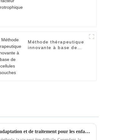
Méthode thérapeutique
innovante à base de
cellules souches
Popular Science | Guide de réadaptation et de traitement pour les enfants atteints de paralysie cérébrale
cérébrale, la vie peut être difficile. Cependant, la