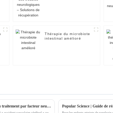
– Solutions de
récupération
s
Thérapie du microbiote
intestinal amélioré
Évaluation de l'innocuité et de l'efficacité du traitement par facteur neurotrophique dans l'accident vasculaire cérébral ischémique
 « accident vasculaire cérébral » ou
Pour les enfants atteints de paralysie 