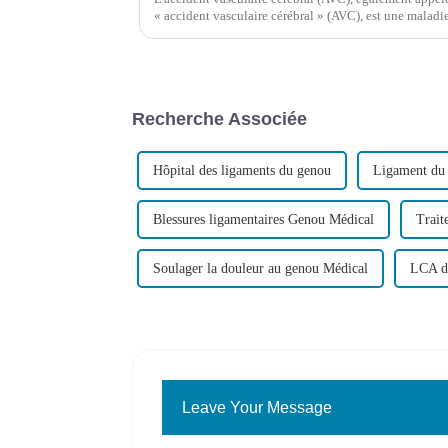
« accident vasculaire cérébral » (AVC), est une maladi
par la rupture soudaine des vaisseaux sanguins du cerv
Recherche Associée
Hôpital des ligaments du genou
Ligament du
Blessures ligamentaires Genou Médical
Trait
Soulager la douleur au genou Médical
LCA da
Leave Your Message