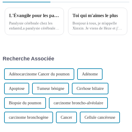
L'Évangile pour les patients atteints de paralysie cérébrale : la neurochirurgie stéréotaxique robotisée
Toi qui m'aimes le plus
Paralysie cérébrale chez les
Bonjour à tous, je m'appelle
enfantsLa paralysie cérébrale
Xinxin. Je viens de Heze et j'ai
chez les enfants, également
11 ans. Ces deux personnes
connue sous le nom de
âgées sont mes grands-parents.
paralysie cérébrale infantile ou
Aujourd'hui, je souhaite
simplement PC, fait référence à
partager notre histoire avec
un syndrome principalement
vous.
Recherche Associée
caractérisé par des troubles de
la fonction motrice de la
posture et...
Adénocarcinome Cancer du poumon
Adénome
Apoptose
Tumeur bénigne
Cirrhose biliaire
Biopsie du poumon
carcinome broncho-alvéolaire
carcinome bronchogène
Cancer
Cellule cancéreuse