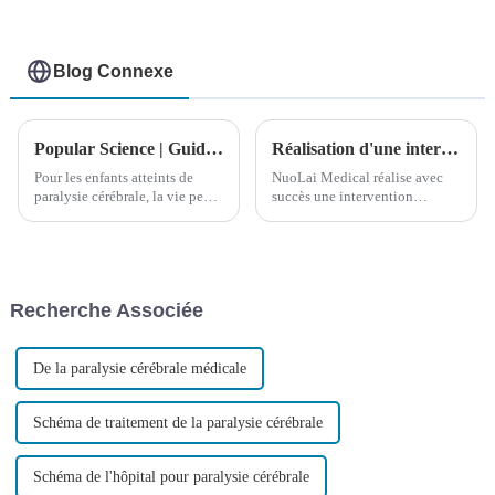
Blog Connexe
Popular Science | Guide de réadaptation et de traitement pour les enfants atteints de paralysie cérébrale
Réalisation d'une intervention chirurgicale sur un patient russe à 6 000 kilomètres de distance
Pour les enfants atteints de
NuoLai Medical réalise avec
paralysie cérébrale, la vie peut
succès une intervention
être difficile. Cependant, la
chirurgicale sur un enfant russe
recherche clinique a montré
atteint de paralysie cérébrale «
qu'avec une intervention
NuoLai Medical, XieXie ! » Le
chirurgicale précoce, une
matin du 24 octobre, dans le
rééducation et un soutien
service de NuoLai International
Recherche Associée
psychologique continu de la
Medical...
part des parents,…
De la paralysie cérébrale médicale
Schéma de traitement de la paralysie cérébrale
Schéma de l'hôpital pour paralysie cérébrale