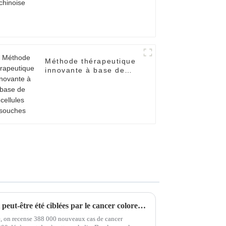
Méthode thérapeutique
innovante à base de
cellules souches
De nombreuses personnes ont peut-être été ciblées par le cancer colorectal ! Autotest d'une minute pour la santé intestinale, avez-vous été touché ?
e, on recense 388 000 nouveaux cas de cancer