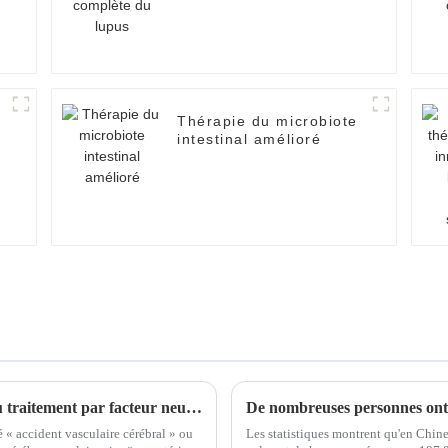
Thérapie du microbiote
intestinal amélioré
Évaluation de l'innocuité et de l'efficacité du traitement par facteur neurotrophique dans l'accident vasculaire cérébral ischémique
 « accident vasculaire cérébral » ou
Les statistiques montrent qu'en Chin