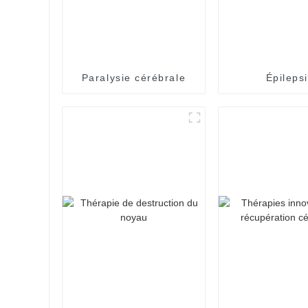
Paralysie cérébrale
Épileps