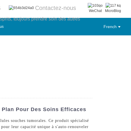
Contactez-nous
6
WeChat
MicroBlog
sprits, toujours prendre soin des autres
us
French
 Plan Pour Des Soins Efficaces
lules souches tumorales. Ce produit spécialisé
s pour leur capacité unique à s'auto-renouveler