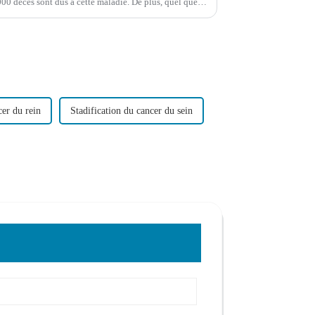
00 décès sont dus à cette maladie. De plus, quel que
 les plus graves.
er du rein
Stadification du cancer du sein