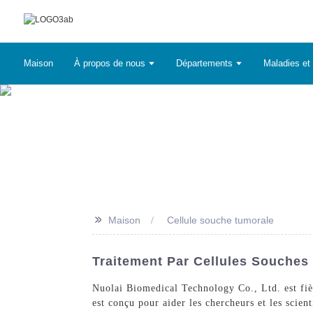
Maison
À propos de nous
Départements
Maladies et 
>>
Maison
Cellule souche tumorale
Traitement Par Cellules Souches
Nuolai Biomedical Technology Co., Ltd. est fièr
est conçu pour aider les chercheurs et les scien