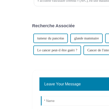
« accident vasculaire cérébral » (AVC), est une maladi
par la rupture soudaine des vaisseaux sanguins du cerv
Recherche Associée
tumeur du pancréas
glande mammaire
Le cancer peut-il être guéri ?
Cancer de l'inte
Leave Your Message