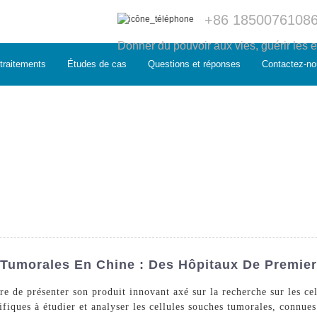
+86 1850076108
Donner du pouvoir aux vies, guérir les e
traitements
Études de cas
Questions et réponses
Contactez-no
 Tumorales En Chine : Des Hôpitaux De Premier
e de présenter son produit innovant axé sur la recherche sur les cel
tifiques à étudier et analyser les cellules souches tumorales, connue