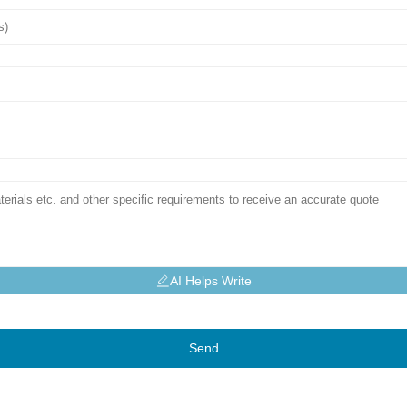
AI Helps Write
Send