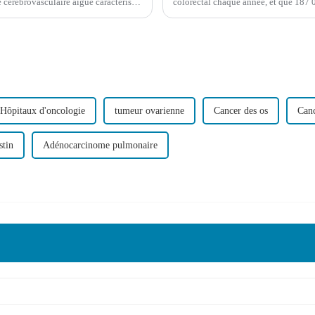
e cérébrovasculaire aiguë caractérisée
colorectal chaque année, et que 187 0
eau ou de la moelle épinière.
soit le sexe, ce cancer se classe parmi
Hôpitaux d'oncologie
tumeur ovarienne
Cancer des os
Canc
stin
Adénocarcinome pulmonaire