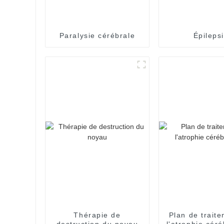
Paralysie cérébrale
Épileps
Thérapie de
Plan de trait
destruction du noyau
l'atrophie cér