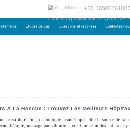
+86 1850076108
Donner du pouvoir aux vies, guérir les e
raitements
Études de cas
Questions et réponses
Contactez-nou
rs À La Hanche : Trouvez Les Meilleurs Hôpita
nche est doté d'une technologie avancée qui cible la source de la do
ermothérapie, massage par vibrations et stimulation des points de pr