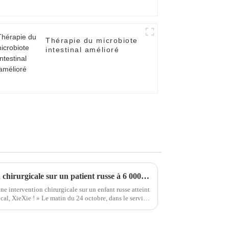
Thérapie du microbiote
intestinal amélioré
Réalisation d'une intervention chirurgicale sur un patient russe à 6 000 kilomètres de distance
e intervention chirurgicale sur un enfant russe atteint
al, XieXie ! » Le matin du 24 octobre, dans le service