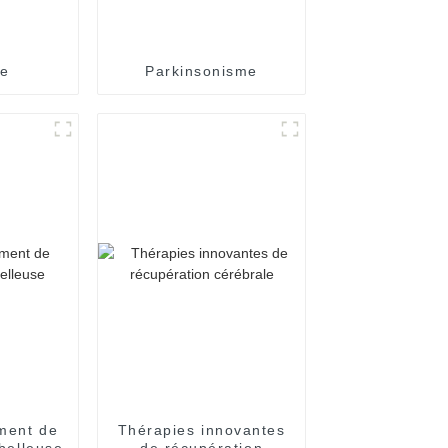
ie
Parkinsonisme
ement de
Thérapies innovantes
ébelleuse
de récupération