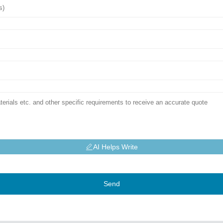
AI Helps Write
Send