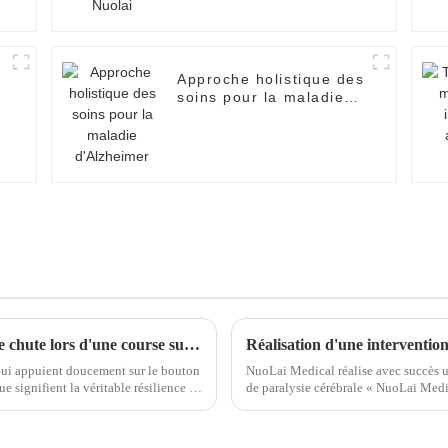
Approche holistique des
soins pour la maladie
d'Alzheimer
La première réaction d'un garçon après une chute lors d'une course suscite des éloges sur Internet !
qui appuient doucement sur le bouton
NuoLai Medical réalise avec succès un
 signifient la véritable résilience et
de paralysie cérébrale « NuoLai Medic
de NuoLai International Medical...