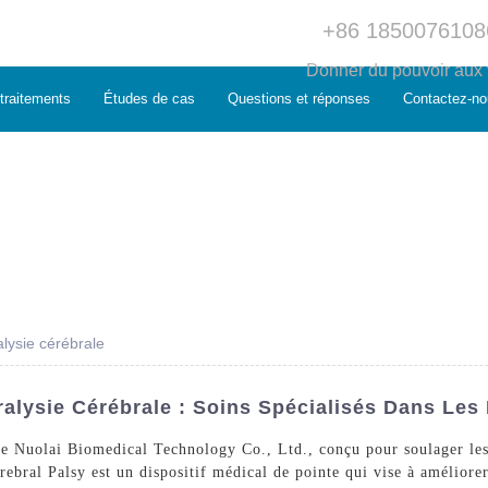
+86 1850076108
Donner du pouvoir aux v
traitements
Études de cas
Questions et réponses
Contactez-no
lysie cérébrale
lysie Cérébrale : Soins Spécialisés Dans Les
e Nuolai Biomedical Technology Co., Ltd., conçu pour soulager les
bral Palsy est un dispositif médical de pointe qui vise à améliorer 