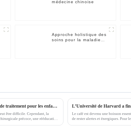
médecine chinoise
Approche holistique des
soins pour la maladie
d'Alzheimer
Popular Science | Guide de réadaptation et de traitement pour les enfants atteints de paralysie cérébrale
eut être difficile. Cependant, la
Le café est devenu une boisson essen
chirurgicale précoce, une rééducation
de rester alertes et énergiques. Pour 
rents,…
énergie quotidienne provient du café. 