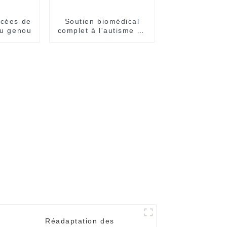
ncées de
Soutien biomédical
du genou
complet à l'autisme de
Nuolai
Réadaptation des