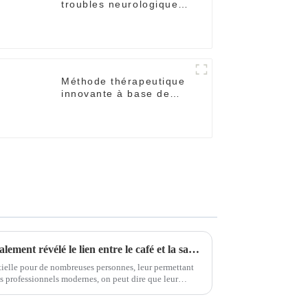
troubles neurologiques
– Solutions de
récupération
Méthode thérapeutique
innovante à base de
cellules souches
L’Université de Harvard a finalement révélé le lien entre le café et la santé – je regrette de ne pas l’avoir su plus tôt !
tielle pour de nombreuses personnes, leur permettant
les professionnels modernes, on peut dire que leur
Que ce soit pour rester éveillé...