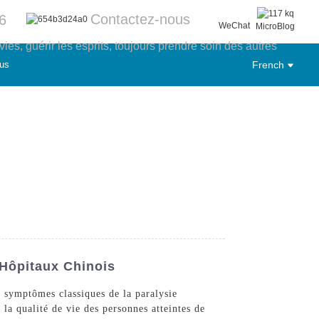
Contactez-nous
6
WeChat
MicroBlog
ies, guérir les esprits, toujours prendre soin des autres
us
French
 Hôpitaux Chinois
 symptômes classiques de la paralysie
la qualité de vie des personnes atteintes de