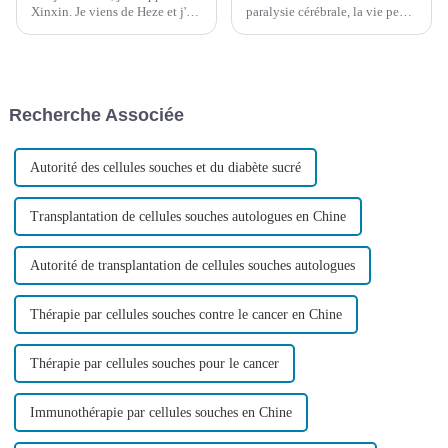
Xinxin. Je viens de Heze et j'ai
paralysie cérébrale, la vie peut
11 ans. Ces deux personnes
être difficile. Cependant, la
âgées sont mes grands-parents.
recherche clinique a montré
Aujourd'hui, je souhaite
qu'avec une intervention
partager notre histoire avec
chirurgicale précoce, une
vous.
rééducation et un soutien
Recherche Associée
psychologique continu de la
part des parents,…
Autorité des cellules souches et du diabète sucré
Transplantation de cellules souches autologues en Chine
Autorité de transplantation de cellules souches autologues
Thérapie par cellules souches contre le cancer en Chine
Thérapie par cellules souches pour le cancer
Immunothérapie par cellules souches en Chine